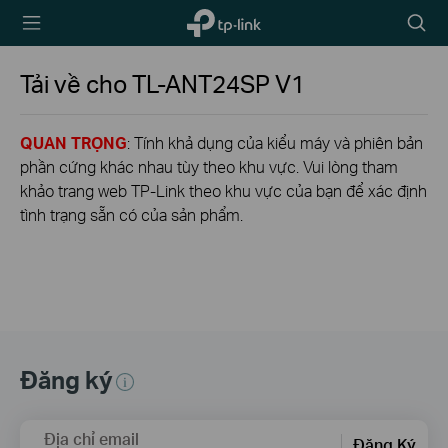
TP-Link,
Biểu
Reliably
tượng
Smart
tìm
Tải về cho
TL-ANT24SP
V1
kiếm
QUAN TRỌNG
: Tính khả dụng của kiểu máy và phiên bản
phần cứng khác nhau tùy theo khu vực. Vui lòng tham
khảo trang web TP-Link theo khu vực của bạn để xác định
tình trạng sẵn có của sản phẩm.
Đăng ký
Địa chỉ email
Đăng Ký