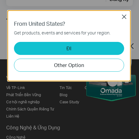
Close
Theo dõi chúng tôi
From United States?
Get products, events and services for your region.
ĐI
Other Option
Về chúng tôi
Tin Tức
Đối Tác
Về TP-Link
Tin Tức
Chương Trình Đối Tác
Phát Triển Bền Vững
Blog
Cơ hội nghề nghiệp
Case Study
Chính Sách Quyền Riêng Tư
Liên Hệ
Công Nghệ & Ứng Dụng
Công Nghệ