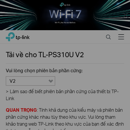
Close
Click
Search
Menu
TP-Link, Reliably Smart
to
skip
the
Tải về cho
TL-PS310U
V2
navigation
bar
Vui lòng chọn phiên bản phần cứng:
V2
>
Làm sao để biết phiên bản phần cứng của thiết bị TP-
Link
QUAN TRỌNG
: Tính khả dụng của kiểu máy và phiên bản
phần cứng khác nhau tùy theo khu vực. Vui lòng tham
khảo trang web TP-Link theo khu vực của bạn để xác định