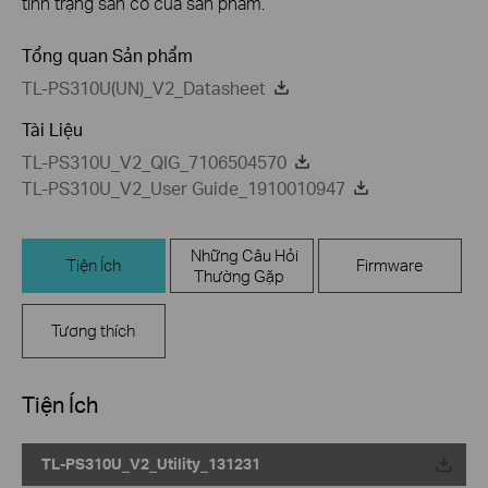
tình trạng sẵn có của sản phẩm.
Tổng quan Sản phẩm
TL-PS310U(UN)_V2_Datasheet
Tài Liệu
TL-PS310U_V2_QIG_7106504570
TL-PS310U_V2_User Guide_1910010947
Những Câu Hỏi
Tiện Ích
Firmware
Thường Gặp
Tương thích
Tiện Ích
TL-PS310U_V2_Utility_131231
Về