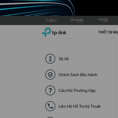
Click
to
TP-Link, Reliably Smart
skip
THIẾT BỊ M
the
navigation
bar
Tải Về
Chính Sách Bảo Hành
Câu Hỏi Thường Gặp
Liên Hệ Hỗ Trợ kỹ Thuật