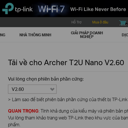
Hỗ Trợ
Mua ở đâu
buy icon
GIẢI PHÁP DOANH
ẠNG
NHÀ THÔNG MINH
DỊC
NGHIỆP
Tải về cho
Archer T2U Nano
V2.60
Vui lòng chọn phiên bản phần cứng:
V2.60
>
Làm sao để biết phiên bản phần cứng của thiết bị TP-Link
QUAN TRỌNG
: Tính khả dụng của kiểu máy và phiên bản 
Vui lòng tham khảo trang web TP-Link theo khu vực của bạn 
phẩm.