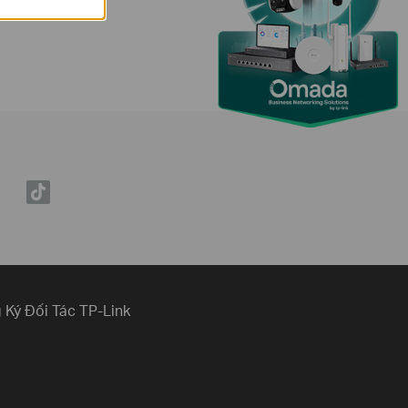
 Ký Đối Tác TP-Link