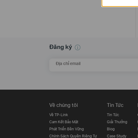
Đăng ký
Địa chỉ email
Về chúng tôi
Tin Tức
Về TP-Link
Tin Tức
Cam Kết Bảo Mật
Giải Thưởng
Phát Triển Bền Vững
Blog
Chính Sách Quyền Riêng Tư
Case Study