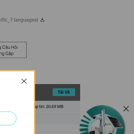
ific_7 languages)
 Câu Hỏi
ng Gặp
Close
Tải Về
Kích cỡ tập tin:
20.69 MB