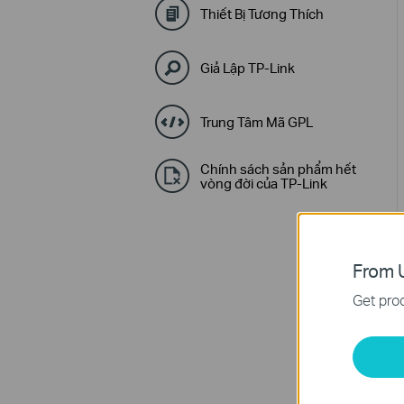
Thiết Bị Tương Thích
Giả Lập TP-Link
Trung Tâm Mã GPL
Chính sách sản phẩm hết
vòng đời của TP-Link
From U
Get prod