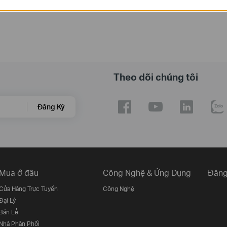
Theo dõi chúng tôi
Đăng Ký
Mua ở đâu
Công Nghệ & Ứng Dụng
Đăng
Cửa Hàng Trực Tuyến
Công Nghệ
Đại Lý
Bán Lẻ
Nhà Phân Phối