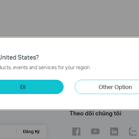
nited States?
ucts, events and services for your region.
ĐI
Other Option
Theo dõi chúng tôi
Đăng Ký