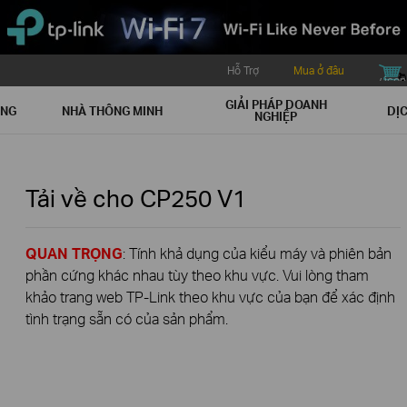
Hỗ Trợ
Mua ở đâu
buy icon
GIẢI PHÁP DOANH
ẠNG
NHÀ THÔNG MINH
DỊC
NGHIỆP
Tải về cho
CP250
V1
QUAN TRỌNG
: Tính khả dụng của kiểu máy và phiên bản
phần cứng khác nhau tùy theo khu vực. Vui lòng tham
khảo trang web TP-Link theo khu vực của bạn để xác định
tình trạng sẵn có của sản phẩm.