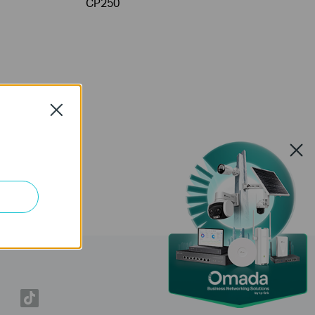
CP250
Close