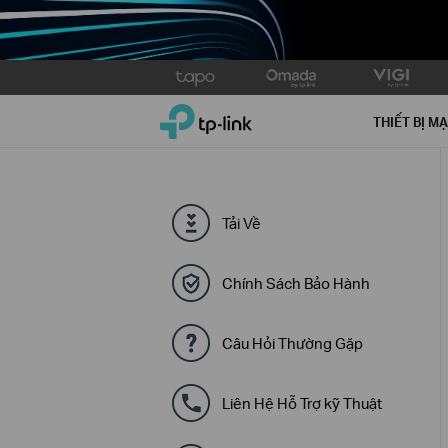
Click
to
TP-Link, Reliably Smart
skip
THIẾT BỊ M
the
navigation
bar
Tải Về
Chính Sách Bảo Hành
Câu Hỏi Thường Gặp
Liên Hệ Hỗ Trợ kỹ Thuật