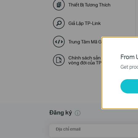
Thiết Bị Tương Thích
Giả Lập TP-Link
Trung Tâm Mã GPL
From U
Chính sách sản phẩm hết
vòng đời của TP-Link
Get prod
Đăng ký
Địa chỉ email