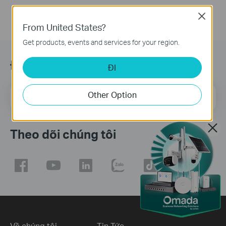
Close
From United States?
Get products, events and services for your region.
Đăng ký
ĐI
Other Option
Địa chỉ email
Đăng Ký
Theo dõi chúng tôi
Về chúng tôi
Tin Tức