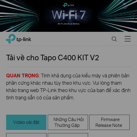
Close
Click
Search
Menu
TP-Link, Reliably Smart
to
skip
the
Tải về cho
Tapo C400 KIT
V2
navigation
bar
QUAN TRỌNG
: Tính khả dụng của kiểu máy và phiên bản
phần cứng khác nhau tùy theo khu vực. Vui lòng tham
khảo trang web TP-Link theo khu vực của bạn để xác định
tình trạng sẵn có của sản phẩm.
Những Câu Hỏi
Firmware
Video cài đặt
Thường Gặp
Release Note