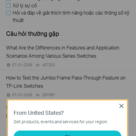
Xử lý sự cố
Hỏi và đáp về giải thích tính năng hoặc các thông số kỹ
thuật
Câu hỏi thường gặp
What Are the Differences in Features and Application
Scenarios Among Various Series Switches
07-31-2026
407202
views
How to Test the Jumbo Frame Pass-Through Feature on
TP-Link Switches
07-31-2026
287587
views
Close
Why Are the Ethernet LED Indicators Off on My TP-Link
From United States?
Unmanaged Switch?
Get products, events and services for your region.
07-17-2026
415708
views