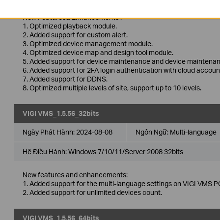
New Features& Enhancements :
1. Optimized playback module.
2. Added support for custom alert.
3. Optimized device management module.
4. Optimized device map and design tool module.
5. Added support for device maintenance and device maintenan
6. Added support for 2FA login authentication with cloud accoun
7. Added support for DDNS.
8. Optimized multiple levels of site, support up to 10 levels.
VIGI VMS_1.5.56_32bits
Ngày Phát Hành:
2024-08-08
Ngôn Ngữ:
Multi-language
Hệ Điều Hành: Windows 7/10/11/Server 2008 32bits
New features and enhancements:
1. Added support for the multi-language settings on VIGI VMS PC
2. Added support for unlimited devices count.
VIGI VMS_1.5.56_64bits