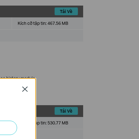
Tải Về
Kích cỡ tập tin:
467.56 MB
ce history module.
ts.
Close
Tải Về
Kích cỡ tập tin:
530.77 MB