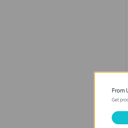
From U
Get prod