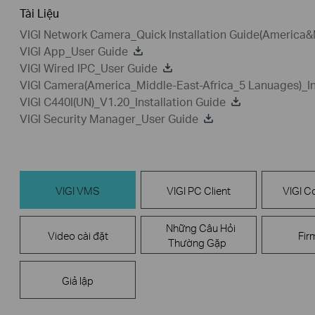
Tài Liệu
VIGI Network Camera_Quick Installation Guide(America&
VIGI App_User Guide
VIGI Wired IPC_User Guide
VIGI Camera(America_Middle-East-Africa_5 Lanuages)_In
VIGI C440I(UN)_V1.20_Installation Guide
VIGI Security Manager_User Guide
VIGI VMS
VIGI PC Client
VIGI Co
Những Câu Hỏi
Video cài đặt
Fir
Thường Gặp
Giả lập