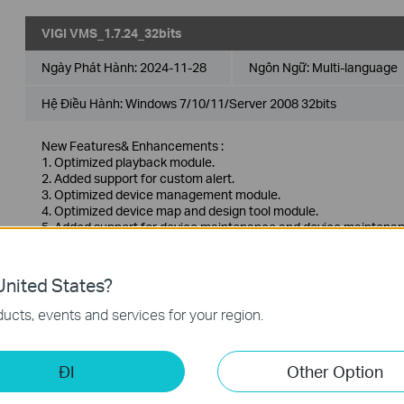
VIGI VMS_1.7.24_32bits
Ngày Phát Hành:
2024-11-28
Ngôn Ngữ:
Multi-language
Hệ Điều Hành: Windows 7/10/11/Server 2008 32bits
New Features& Enhancements :
1. Optimized playback module.
2. Added support for custom alert.
3. Optimized device management module.
4. Optimized device map and design tool module.
5. Added support for device maintenance and device maintenan
6. Added support for 2FA login authentication with cloud accoun
7. Added support for DDNS.
8. Optimized multiple levels of site, support up to 10 levels.
nited States?
ucts, events and services for your region.
VIGI VMS_1.7.24_64bits
Ngày Phát Hành:
2024-11-28
Ngôn Ngữ:
Multi-language
ĐI
Other Option
Hệ Điều Hành: Windows 7/10/11/Server 2008 64bits