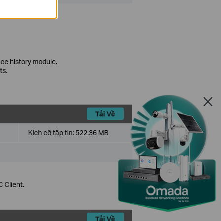
ce history module.
ts.
Tải Về
Kích cỡ tập tin:
522.36 MB
 Client.
Tải Về