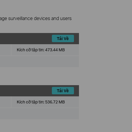
nage surveillance devices and users
Tải Về
Kích cỡ tập tin:
473.44 MB
Tải Về
Kích cỡ tập tin:
536.72 MB