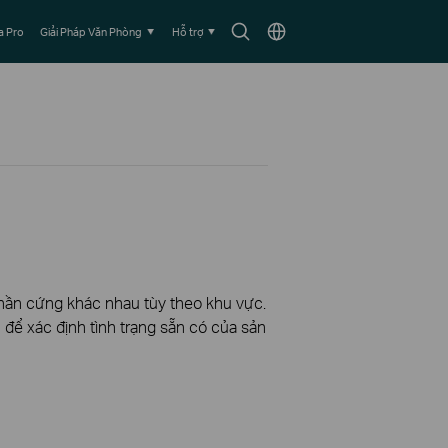
Biểu
Chọn
 Pro
Giải Pháp Văn Phòng
Hỗ trợ
tượng
vùng
tìm
kiếm
phần cứng khác nhau tùy theo khu vực.
để xác định tình trạng sẵn có của sản