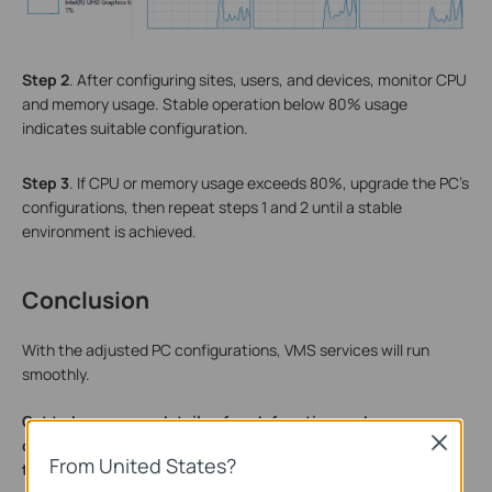
S
tep
2
. After configuring sites, users, and devices, monitor CPU
and memory usage. Stable operation below 80% usage
indicates suitable configuration.
S
tep
3
. If CPU or memory usage exceeds 80%, upgrade the PC's
configurations, then repeat steps 1 and 2 until a stable
environment is achieved.
Conclusion
With the adjusted PC configurations, VMS services will run
smoothly.
Get to know more details of each function and
Close
configuration please go to
Download Center
to download
From United States?
the manual of your product.