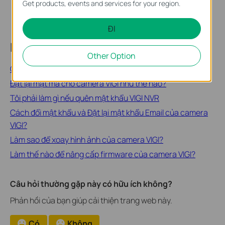
Get products, events and services for your region.
ĐI
Related FAQs
Other Option
Câu hỏi thường gặp về VIGI
Đặt lại mật mã cho camera VIGI như thế nào?
Tôi phải làm gì nếu quên mật khẩu VIGI NVR
Cách đổi mật khẩu và Đặt lại mật khẩu Email của camera
VIGI?
Làm sao để xoay hình ảnh của camera VIGI?
Làm thế nào để nâng cấp firmware của camera VIGI?
Câu hỏi thường gặp này có hữu ích không?
Phản hồi của bạn giúp cải thiện trang web này.
Có
Không