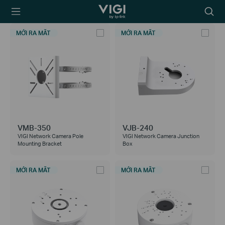
TP-Link, Reliably
Biểu
Smart
tượng
tìm
MỚI RA MẮT
MỚI RA MẮT
kiếm
VMB-350
VJB-240
VIGI Network Camera Pole
VIGI Network Camera Junction
Mounting Bracket
Box
MỚI RA MẮT
MỚI RA MẮT