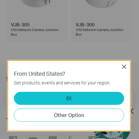
VJB-305
VJB-300
VIGI Network Camera Junction
VIGI Network Camera Junction
Box
Box
Close
From United States?
Đăng ký
Get products, events and services for your region.
Địa chỉ email
ĐI
Đăng Ký
Other Option
Theo dõi chúng tôi