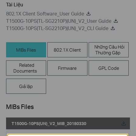
Tài Liệu
802.1X Client Software_User Guide
T1500G-10PS(TL-SG2210P)(UN)_V2_User Guide
T1500G-10PS(TL-SG2210P)(UN)_V2_CLI Guide
Những Câu Hỏi
MIBs Files
802.1X Client
Thường Gặp
Related
Firmware
GPL Code
Documents
Giả lập
MIBs Files
T1500G-10PS(UN)_V2_MIB_20180330
Về
Ngày Phát Hành:
2019-05-13