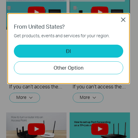
Close
From United States?
Get products, events and services for your region.
What should I do if I
What should I do if I
cannot access the
cannot access the
ĐI
internet? - Using a
internet? - Using a
DSL modem and a
cable modem and a
Other Option
TP-Link router
TP-Link router
If you can’t access the internet using a DSL modem and TP-Link router, this video can help you solve the problem.
If you can’t access the internet using a cable modem and TP-Link router, follow this video step by step to solve your problem.
More
More