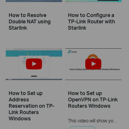
How to Resolve
How to Configure a
Double NAT using
TP-Link Router with
Starlink
Starlink
How to Set up
How to Set up
Address
OpenVPN on TP-Link
Reservation on TP-
Routers Windows
Link Routers
Windows
This video will show you how to set up OpenVPN on a TP-Link Wi-Fi router. For more information, visit www.tp-link.com/support.