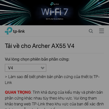
Close
Click
Search
Menu
TP-Link, Reliably Smart
to
skip
the
Tải về cho
Archer AX55
V4
navigation
bar
Vui lòng chọn phiên bản phần cứng:
V4
>
Làm sao để biết phiên bản phần cứng của thiết bị TP-
Link
QUAN TRỌNG
: Tính khả dụng của kiểu máy và phiên bản
phần cứng khác nhau tùy theo khu vực. Vui lòng tham
khảo trang web TP-Link theo khu vực của bạn để xác định