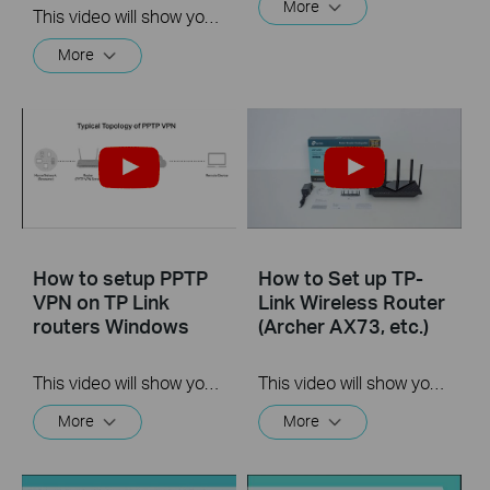
More
This video will show you how to set up Address Reservation on TP-Link routers.
More
How to setup PPTP
How to Set up TP-
VPN on TP Link
Link Wireless Router
routers Windows
(Archer AX73, etc.)
This video will show you how to set up PPTP VPN on a TP-Link Wi-Fi router. For more information, visit www.tp-link.com/support
This video will show you how to connect and configure a TP-Link Wi-Fi router. For more information, visit www.tp-link.com/support.
More
More