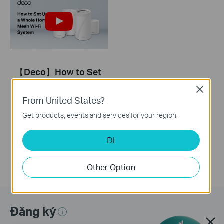
【Deco】How to Set
Up a Whole Home
Close
Mesh Wi-Fi System
From United States?
(Take Deco BE95 as
Example)
Get products, events and services for your region.
ĐI
Other Option
Đăng ký