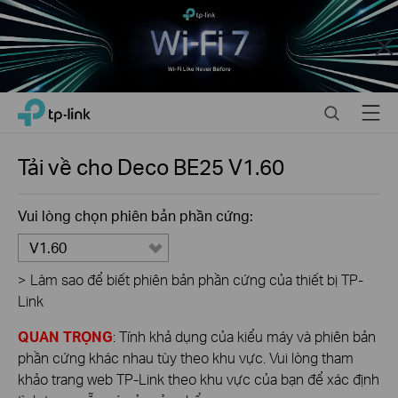
Close
Click
Search
Menu
TP-Link, Reliably Smart
to
skip
the
Tải về cho
Deco BE25
V1.60
navigation
bar
Vui lòng chọn phiên bản phần cứng:
V1.60
>
Làm sao để biết phiên bản phần cứng của thiết bị TP-
Link
QUAN TRỌNG
: Tính khả dụng của kiểu máy và phiên bản
phần cứng khác nhau tùy theo khu vực. Vui lòng tham
khảo trang web TP-Link theo khu vực của bạn để xác định