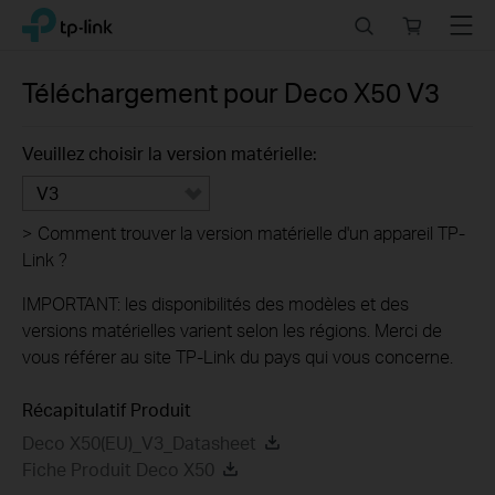
Click
Search
Online
Menu
TP-Link, Reliably Smart
to
store
skip
the
Téléchargement pour
Deco X50
V3
navigation
bar
Veuillez choisir la version matérielle:
V3
>
Comment trouver la version matérielle d'un appareil TP-
Link ?
IMPORTANT: les disponibilités des modèles et des
versions matérielles varient selon les régions. Merci de
vous référer au site TP-Link du pays qui vous concerne.
Récapitulatif Produit
Deco X50(EU)_V3_Datasheet
Fiche Produit Deco X50