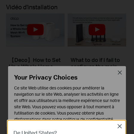
Vidéo d'installation
【Deco】How to Set
What to do if I fail to
Up a Whole Home
configure the main
Mesh Wi-Fi System
Deco and get stuck
Close
Your Privacy Choices
(Take Deco BE95 as
on “Testing Internet
Example)
Connection”?
Ce site Web utilise des cookies pour améliorer la
navigation sur le site Web, analyser les activités en ligne
et offrir aux utilisateurs la meilleure expérience sur notre
This video provides you with solutions when you fail to configure the main Deco and get stuck on the step ” Testing Internet Connection”.
site Web. Vous pouvez vous opposer à tout moment à
Plus
l'utilisation de cookies. Vous pouvez obtenir plus
d'informations dans notre
politique de confidentialité
.
Close
Cookies basiques
De United States?