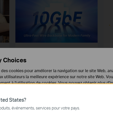
10 Gigabit Ethernet
Qu
r
y Choices
e
Co
e
ré
e des cookies pour améliorer la navigation sur le site Web, ana
sir
La
do
 aux utilisateurs la meilleure expérience sur notre site Web. V
pa
ent à l'utilisation de cookies. Vous pouvez obtenir plus d'
gé
 confidentialité
.
vo
EN SAVOIR PLUS
EN
ted States?
nécessaires au fonctionnement du site Web et ne peuvent pa
oduits, événements, services pour votre pays.
.