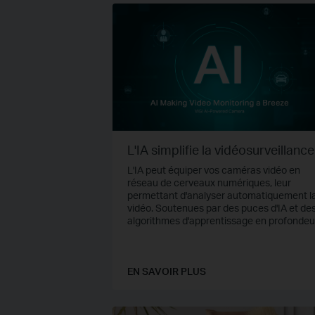
L'IA simplifie la vidéosurveillance
L'IA peut équiper vos caméras vidéo en
réseau de cerveaux numériques, leur
permettant d'analyser automatiquement l
vidéo. Soutenues par des puces d'IA et de
algorithmes d'apprentissage en profondeu
les caméras alimentées par l'IA intègrent 
surveillance en temps réel, des alarmes
précises, une recherche rapide de cibles e
bien plus encore, rendant votre surveillan
EN SAVOIR PLUS
vidéo sans effort !