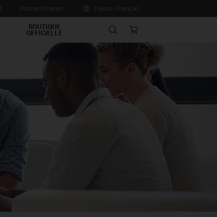
t
Partner Program
France / Français
BOUTIQUE
Search
Online
OFFICIELLE
store