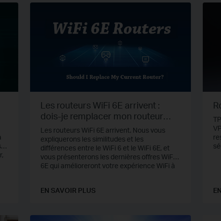
Les routeurs WiFi 6E arrivent :
R
dois-je remplacer mon routeur
TP
actuel ?
VP
Les routeurs WiFi 6E arrivent. Nous vous
a
re
expliquerons les similitudes et les
s
sé
différences entre le WiFi 6 et le WiFi 6E, et
r,
tu
vous présenterons les dernières offres WiFi
une
sé
6E qui amélioreront votre expérience WiFi à
domicile.
t
ce
EN SAVOIR PLUS
EN