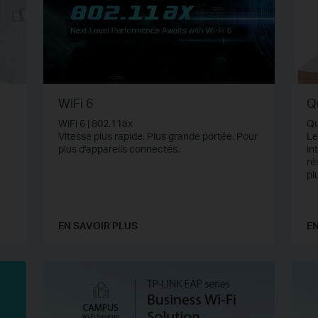
WiFi 6
Q
WiFi 6 | 802.11ax
Qu
Vitesse plus rapide. Plus grande portée. Pour
Le
plus d'appareils connectés.
in
ré
pl
pl
no
EN SAVOIR PLUS
EN