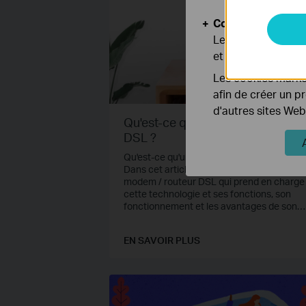
Cookies d'analyse
Les cookies d'anal
et ajuster les fonc
Les cookies market
afin de créer un p
d'autres sites Web
Qu'est-ce qu'un modem routeur
DSL ?
Qu'est-ce qu'un modem / routeur DSL?
Dans cet article, nous expliquerons le
modem / routeur DSL qui prend en charge
cette technologie et ses fonctions, son
fonctionnement et les avantages de son
utilisation.
EN SAVOIR PLUS