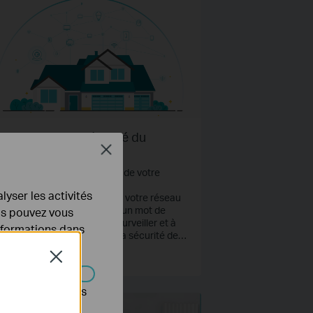
'est-ce que la sécurité du
Close
éseau domestique?
mment protéger la sécurité de votre
seau domestique ?
lyser les activités
 protection de la sécurité de votre réseau
mestique nécessite plus qu'un mot de
ous pouvez vous
sse complexe. Apprenez à surveiller et à
informations dans
rer votre WiFi pour assurer la sécurité de
tre famille.
Close
 SAVOIR PLUS
s être désactivés