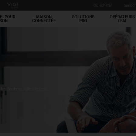
Où acheter
Suppor
FI POUR
MAISON
SOLUTIONS
OPÉRATEURS
ISON
CONNECTÉE
PRO
/ FAI
t les technologies réseau