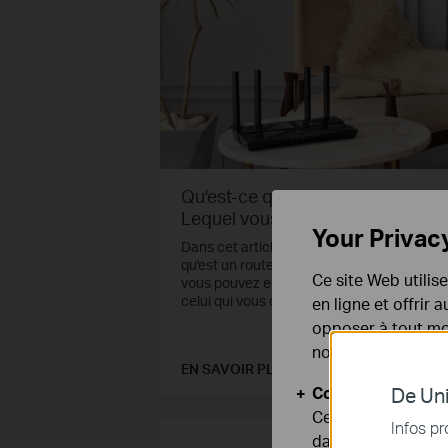
Qu'est-ce qu'un routeur WiFi 6 ?
Lequel vous convient le mieux ?
Your Privac
Dans cet article, nous vous expliquerons c
qu'est un routeur WiFi 6, les avantages qu
Ce site Web utilis
vous pouvez en attendre et comment choi
celui qui vous convient le mieux.
en ligne et offrir
opposer à tout mom
notre
politique de
EN SAVOIR PLUS
Cookies basiques
De Uni
Ces cookies sont 
Infos pr
dans vos systèmes