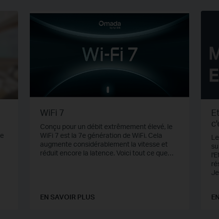
WiFi 7
Et
c'
Conçu pour un débit extrêmement élevé, le
m
se
WiFi 7 est la 7e génération de WiFi.
Cela
Le
augmente considérablement la vitesse et
su
réduit encore la latence.
Voici tout ce que
l'
n
vous devez savoir à ce sujet : qu'est-ce que
ré
s
le WiFi 7, pourquoi nous avons besoin du WiFi
Je
a
7, comment il fonctionne et ce qu'il apporte.
 de
EN SAVOIR PLUS
EN