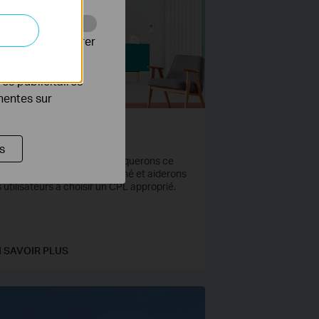
Web pour améliorer
es publicitaires
inentes sur
u'est-ce qu'un CPL ?
s
'est-ce qu'un CPL ?
ns ce document, nous expliquerons ce
'est un CPL, à qui il est destiné et aiderons
s utilisateurs à choisir un CPL approprié.
 SAVOIR PLUS