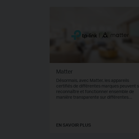
Matter
Désormais, avec Matter, les appareils
certifiés de différentes marques peuvent 
reconnaître et fonctionner ensemble de
manière transparente sur différentes
plateformes. Utilisez la nouvelle applicatio
Tapo/Kasa pour intégrer tous vos appareil
Matter ou contrôler vos produits Tapo/Kas
certifiés Matter dans l'écosystème Matter
votre choix.
EN SAVOIR PLUS