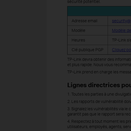
sécurité potentiel.
Adresse email
security@
Modèle
Modèle de 
Heures
TP-Link s'
Clé publique PGP
Cliquez po
TP-Link devra obtenir des informati
et plus rapide. Nous vous recomma
TP-Link prend en charge les messag
Lignes directrices po
1. Toutes les parties à une divulgat
2. Les rapports de vulnérabilité doi
3. Signalez les vulnérabilités via 
garantit pas que le rapport sera re
4. Respectez à tout moment les prin
utilisateurs, employés, agents, se