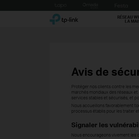
Click
to
TP-Link, Reliably Smart
skip
RÉSEAU WI
LA MA
the
navigation
bar
Avis de sécur
Protéger nos clients contre les men
marchés mondiaux des réseaux et de 
services stables et sécurisés, et po
Nous accueillons favorablement tous 
processus établis pour les traiter 
Signaler les vulnérabi
Nous encourageons vivement les org