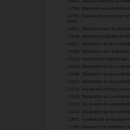
[ 4840]
Security Advisory on Pass
[ 4734]
Statement on command inje
[ 4733]
Déclaration concernant le
6542)
[ 4693]
Déclaration sur l'accès r
[ 4308]
Assistance logicielle et mic
[ 4061]
Déclaration sur les vulnér
[ 4008]
Déclaration sur l'exécut
[ 3722]
Informations relatives aux v
[ 3643]
Déclaration sur la vulnéra
[ 3348]
Déclaration sur la vulnéra
[ 3347]
Déclaration sur la vulnéra
[ 3279]
Avis de sécurité pour les 
[ 3255]
Déclaration sur la vulnéra
[ 3252]
Déclaration de vulnérabili
[ 3056]
Déclaration sur les vulnéra
[ 2803]
Vulnérabilité de dépasse
[ 2766]
Pourquoi mon ordinateur m’a