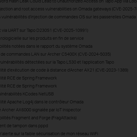
word Hash Leak Could Lead to Unauthorized Access on Tapo App via Lo
ction and root access vulnerabilities on Omada gateways (CVE-2025-
s vulnérabilités d'injection de commandes OS sur les passerelles Oma
oot via UART sur Tapo D230S1 (CVE-2025-10991)
rologicielle sur les produits en fin de service
abilités notées dans le rapport du système Omada
ion de commandes LAN sur Archer C5400X (CVE-2024-5035)
ulnérabilités détectées sur la Tapo L530 et l'application Tapo
bilité d'exécution de code à distance d'Archer AX21 (CVE-2023-1389)
bilité RCE de Spring Framework
bilité RCE de Spring Framework
vulnérabilités KCodes NetUSB
bilité Apache Log4j dans le contrôleur Omada
té Archer AX6000 signalée par IoT Inspector
bilités Fragment and Forge (FragAttacks)
ment de tampon dans pppd
lerte sur la faible sécurisation de mon réseau WiFi