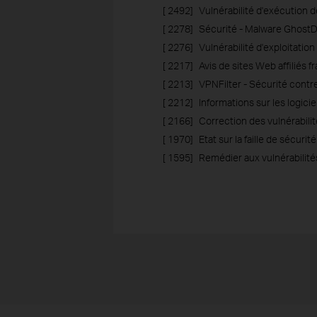
[ 2492]
Vulnérabilité d'exécution 
[ 2278]
Sécurité - Malware Ghost
[ 2276]
Vulnérabilité d'exploitation
[ 2217]
Avis de sites Web affiliés 
[ 2213]
VPNFilter - Sécurité contre 
[ 2212]
Informations sur les logicie
[ 2166]
Correction des vulnérabi
[ 1970]
Etat sur la faille de sécur
[ 1595]
Remédier aux vulnérabilit