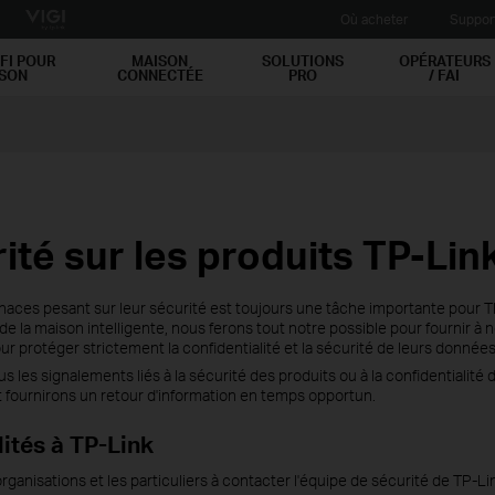
Où acheter
Suppor
FI POUR
MAISON
SOLUTIONS
OPÉRATEURS
ISON
CONNECTÉE
PRO
/ FAI
ité sur les produits TP-Lin
aces pesant sur leur sécurité est toujours une tâche importante pour TP-
la maison intelligente, nous ferons tout notre possible pour fournir à no
ur protéger strictement la confidentialité et la sécurité de leurs données
les signalements liés à la sécurité des produits ou à la confidentialité d
et fournirons un retour d'information en temps opportun.
lités à TP-Link
anisations et les particuliers à contacter l'équipe de sécurité de TP-Li