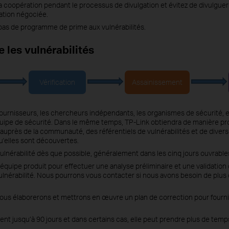
 coopération pendant le processus de divulgation et évitez de divulguer 
gation négociée.
 pas de programme de prime aux vulnérabilités.
les vulnérabilités
Vérification
Assainissement
fournisseurs, les chercheurs indépendants, les organismes de sécurité, e
'équipe de sécurité. Dans le même temps, TP-Link obtiendra de manière pr
 auprès de la communauté, des référentiels de vulnérabilités et de divers 
u'elles sont découvertes.
ulnérabilité dès que possible, généralement dans les cinq jours ouvrable
'équipe produit pour effectuer une analyse préliminaire et une validation 
la vulnérabilité. Nous pourrons vous contacter si nous avons besoin de plus 
, nous élaborerons et mettrons en œuvre un plan de correction pour fournir
nt jusqu’à 90 jours et dans certains cas, elle peut prendre plus de temp