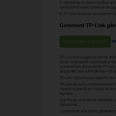
5. Maintenez la communication et la
vulnérabilité avant la date de divul
6. TP-Link n'exploite actuellement
Comment TP-Link gère 
Sensibilisation et réception
TP-Link encourage les clients, les 
toute vulnérabilité potentielle à l
vulnérabilités des produits TP-Link
au courant des vulnérabilités dès q
TP-Link répondra aux rapports de v
TP-Link Security collaborera avec l
validité, la gravité et l'impact de 
signalée.
Une fois la vulnérabilité identifiée
concernés.
La remise en état prend généraleme