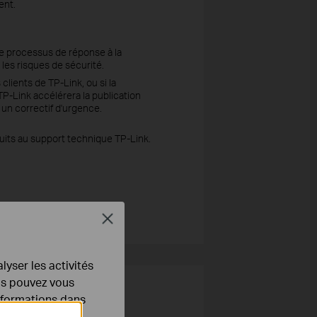
ent.
 le processus de réponse à la
 les risques de sécurité.
clients de TP-Link, ou si la
TP-Link accélérera la publication
u un correctif d'urgence.
uits au support technique TP-Link.
Close
lyser les activités
ous pouvez vous
informations dans