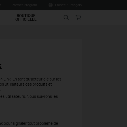
t
Partner Program
France / Français
BOUTIQUE
Search
Online
OFFICIELLE
store
k
Link. En tant qu'acteur clé sur les
s utilisateurs des produits et
.
es utilisateurs. Nous suivrons les
nk pour signaler tout problème de