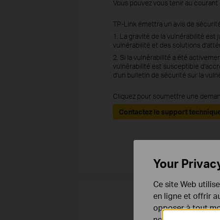
Vous pouvez vous tenir au courant 
TP-Link émettra un avis de sécurité
1. La gravité de la vulnérabilité e
vulnérabilité et des solutions d'att
2. Si la vulnérabilité a été activem
vulnérabilité est susceptible d'accr
d'un bulletin de sécurité sur la vul
Cliquez pour soumettre une demand
Contactez le support techniqu
Your Privac
Ce site Web utilis
en ligne et offrir
opposer à tout mom
notre
politique de