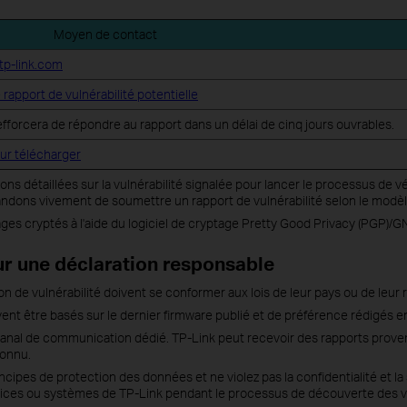
Moyen de contact
tp-link.com
rapport de vulnérabilité potentielle
efforcera de répondre au rapport dans un délai de cinq jours ouvrables.
ur télécharger
ons détaillées sur la vulnérabilité signalée pour lancer le processus de v
ndons vivement de soumettre un rapport de vulnérabilité selon le modèl
es cryptés à l'aide du logiciel de cryptage Pretty Good Privacy (PGP)/G
ur une déclaration responsable
ion de vulnérabilité doivent se conformer aux lois de leur pays ou de leur 
vent être basés sur le dernier firmware publié et de préférence rédigés en
le canal de communication dédié. TP-Link peut recevoir des rapports prov
connu.
cipes de protection des données et ne violez pas la confidentialité et l
rvices ou systèmes de TP-Link pendant le processus de découverte des vu