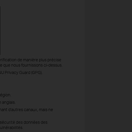
érification de manière plus précise
e que nous fournissons ci-dessus.
NU Privacy Guard (GPG).
région.
 anglais.
enant d'autres canaux, mais ne
a sécurité des données des
lnérabilités.