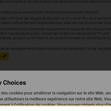
de nos progrès et de l’achèvement de toutes les activités d’assainissem
 lorsqu'une ou plusieurs des conditions suivantes sont remplies :
st jugée CRITIQUE par l'équipe de sécurité de TP-Link et TP-Link a terminé
énuation suffisantes sont disponibles pour aider les clients à éliminer tous
ent exploitée et est susceptible d'augmenter le risque de sécurité pour les 
oître l'inquiétude du public concernant la sécurité des produits TP-Link, 
nérabilité, qui peut ou non inclure un correctif complet du micrologiciel o
e de renseignements relative à la sécurité concernant l'un de nos prod
e
y Choices
e des cookies pour améliorer la navigation sur le site Web, ana
 aux utilisateurs la meilleure expérience sur notre site Web. V
ent à l'utilisation de cookies. Vous pouvez obtenir plus d'
 confidentialité
.