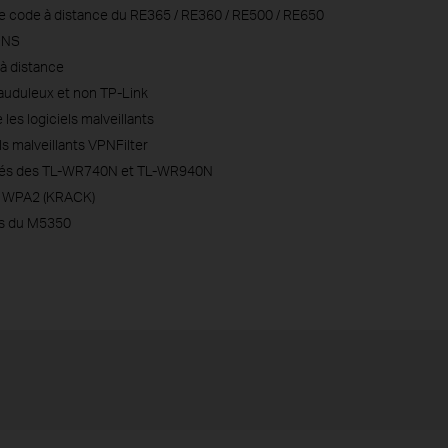
de code à distance du RE365 / RE360 / RE500 / RE650
DNS
 à distance
frauduleux et non TP-Link
les logiciels malveillants
ls malveillants VPNFilter
lités des TL-WR740N et TL-WR940N
ité WPA2 (KRACK)
és du M5350