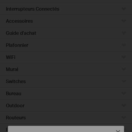
Interrupteurs Connectés
Accessoires
Guide d'achat
Plafonnier
WiFi
Mural
Switches
Bureau
Outdoor
Routeurs
Pont WiFi