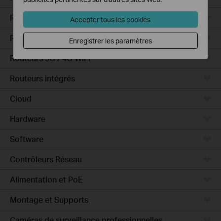
Routeurs VPN filaires
Accepter tous les cookies
Routeurs VPN WiFi
Enregistrer les paramètres
Routeurs 5G / 4G WiFi
Routeurs intégrés
Cloud
Hardware
Software
Contrôleurs Réseau
Alimentation et PoE
Montage et Supports
Caméras de surveillance professionnelles