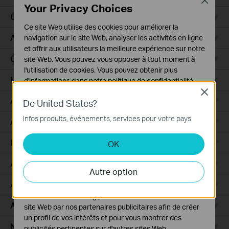
Close
Your Privacy Choices
GPON
Ce site Web utilise des cookies pour améliorer la
Agile
navigation sur le site Web, analyser les activités en ligne
et offrir aux utilisateurs la meilleure expérience sur notre
Campus
site Web. Vous pouvez vous opposer à tout moment à
l'utilisation de cookies. Vous pouvez obtenir plus
Unmanaged Switches
d'informations dans notre
politique de confidentialité
.
Close
Cookies basiques
Access Pro
De United States?
Ces cookies sont nécessaires au fonctionnement du
Infos produits, événements, services pour votre pays.
site Web et ne peuvent pas être désactivés dans vos
Access
systèmes.
Industriel
OK
Cookies d'analyse et marketing
Les cookies d'analyse nous permettent d'analyser vos
Access Plus
Autre option
activités sur notre site Web pour améliorer et ajuster les
fonctionnalités de notre site Web.
Access Max
Les cookies marketing peuvent être définis via notre
Aggregation
site Web par nos partenaires publicitaires afin de créer
un profil de vos intérêts et pour vous montrer des
Non administrable
publicités pertinentes sur d'autres sites Web.