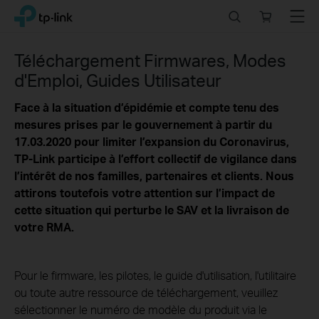
Click
Search
Online
Menu
TP-Link, Reliably Smart
to
store
skip
the
Téléchargement Firmwares, Modes
navigation
d'Emploi, Guides Utilisateur
bar
Face à la situation d’épidémie et compte tenu des
mesures prises par le gouvernement à partir du
17.03.2020 pour limiter l’expansion du Coronavirus,
TP-Link participe à l’effort collectif de vigilance dans
l’intérêt de nos familles, partenaires et clients.
Nous
attirons toutefois votre attention sur l’impact de
cette situation qui perturbe le SAV et la livraison de
votre RMA.
Pour le firmware, les pilotes, le guide d'utilisation, l'utilitaire
ou toute autre ressource de téléchargement, veuillez
sélectionner le numéro de modèle du produit via le