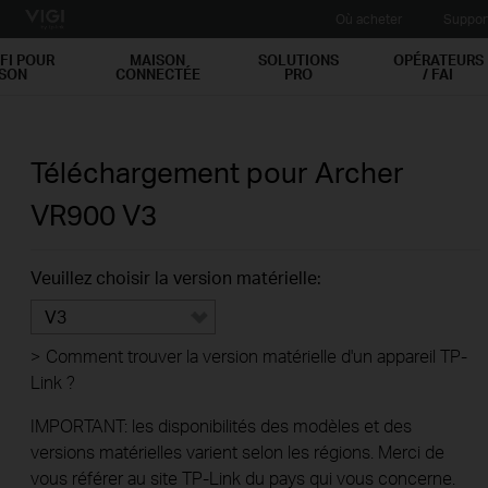
Où acheter
Suppor
FI POUR
MAISON
SOLUTIONS
OPÉRATEURS
ISON
CONNECTÉE
PRO
/ FAI
Téléchargement pour
Archer
VR900
V3
Veuillez choisir la version matérielle:
V3
>
Comment trouver la version matérielle d'un appareil TP-
Link ?
IMPORTANT: les disponibilités des modèles et des
versions matérielles varient selon les régions. Merci de
vous référer au site TP-Link du pays qui vous concerne.