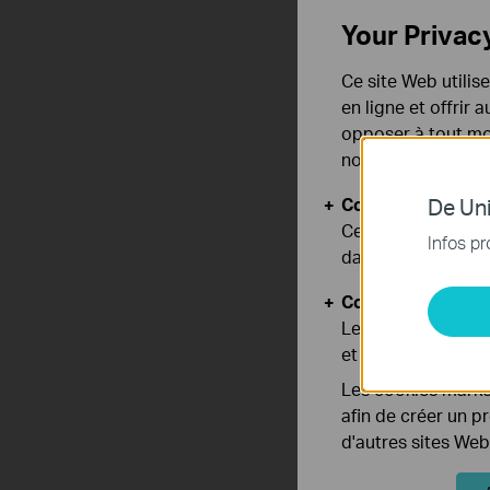
Your Privac
Ce site Web utilis
en ligne et offrir
opposer à tout mom
notre
politique de
Cookies basiques
De Uni
Ces cookies sont 
Infos pr
dans vos systèmes
Cookies d'analyse
Les cookies d'anal
et ajuster les fonc
Les cookies market
afin de créer un p
d'autres sites Web