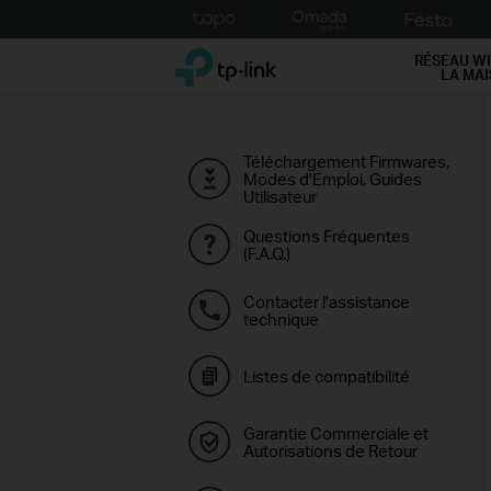
Click
to
TP-Link, Reliably Smart
skip
RÉSEAU WI
LA MA
the
navigation
bar
Téléchargement Firmwares,
Modes d'Emploi, Guides
Utilisateur
Questions Fréquentes
(F.A.Q.)
Contacter l'assistance
technique
Listes de compatibilité
Garantie Commerciale et
Autorisations de Retour