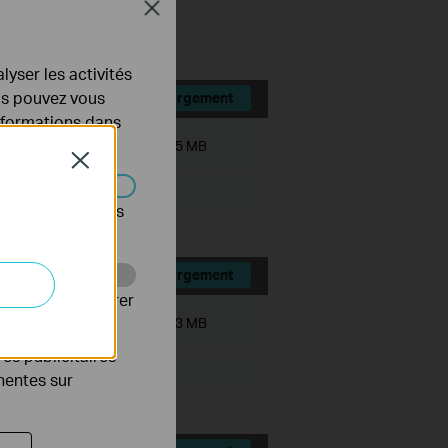
Close
lyser les activités
ous pouvez vous
Téléchargement
informations dans
Taille du fichier:
1.75 MB
Close
s être désactivés
Téléchargement
Web pour améliorer
Taille du fichier:
2.53 MB
es publicitaires
inentes sur