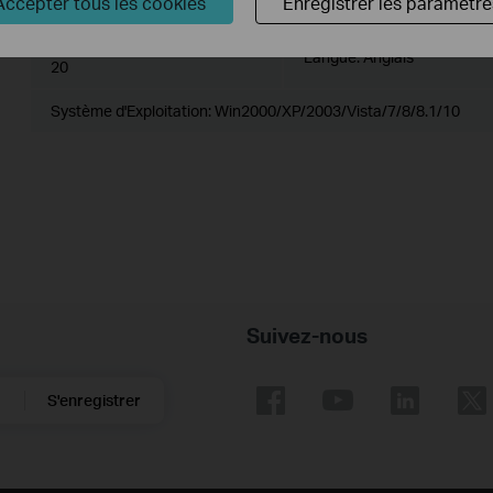
Accepter tous les cookies
Enregistrer les paramètre
USB_Printer_Controller_Utility_Windows
Date de publication:
2017-06-
Langue:
Anglais
20
Système d'Exploitation: Win2000/XP/2003/Vista/7/8/8.1/10
Suivez-nous
S'enregistrer