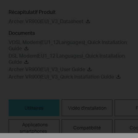
Récapitulatif Produit
Archer VR900(EU)_V3_Datasheet
Documents
VDSL Modem(EU1_12Languages)_Quick Installation
Guide
DSL Modem(EU1_12 Languages)_Quick Installation
Guide
Archer VR900(EU)_V3_User Guide
Archer VR900(EU)_V3_Quick Installation Guide
Utilitaires
Vidéo d'installation
Applications
Compatibilité
Cod
smartphones