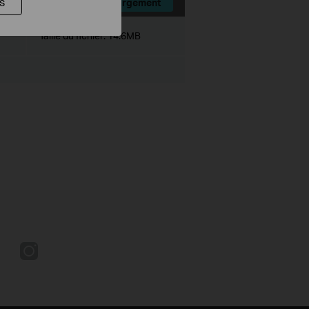
s
Téléchargement
Taille du fichier:
14.6MB