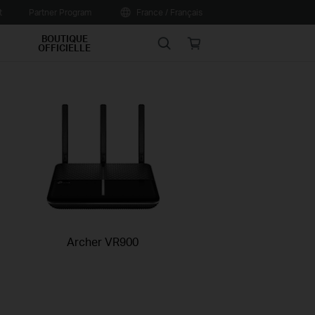
t
Partner Program
France / Français
BOUTIQUE
Search
Online
OFFICIELLE
store
Archer VR900