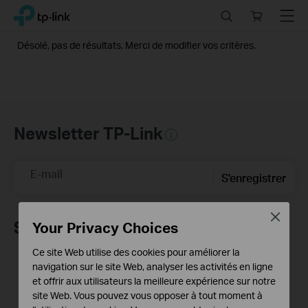
Click
Search
Online
Menu
TP-Link, Reliably Smart
to
store
skip
Désolé, pas de résultats. Merci de modifier vos critères.
the
navigation
bar
Newsletter TP-Link
E-mail
S'enregistrer
Close
Suivez-nous
Your Privacy Choices
Ce site Web utilise des cookies pour améliorer la
navigation sur le site Web, analyser les activités en ligne
et offrir aux utilisateurs la meilleure expérience sur notre
site Web. Vous pouvez vous opposer à tout moment à