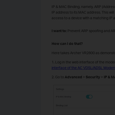
IP & MAC Binding, namely, ARP (Address 
IP address to its MAC address. This wi
access to a device with a matching IP a
I want to:
Prevent ARP spoofing and AR
How can I do that?
Here takes Archer VR2800 as demonstr
1. Log in the web interface of the mode
interface of the AC VDSL/ADSL Modem 
2. Go to
Advanced
>
Security
>
IP & M