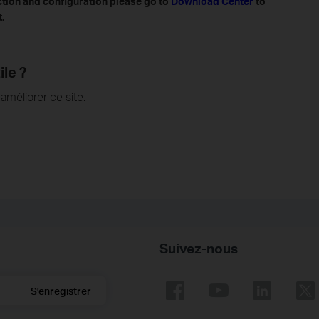
ction and configuration please go to
Download Center
to
.
ile ?
méliorer ce site.
Suivez-nous
S'enregistrer