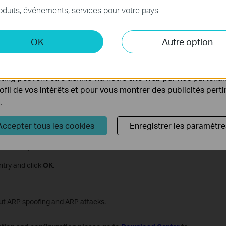
nécessaires au fonctionnement du site Web et ne peuvent pa
oduits, événements, services pour votre pays.
.
 et marketing
OK
Autre option
yse nous permettent d'analyser vos activités sur notre site 
tionnalités de notre site Web.
ing peuvent être définis via notre site Web par nos partenair
rofil de vos intérêts et pour vous montrer des publicités pert
.
Accepter tous les cookies
Enregistrer les paramètre
ess
that you want to bind.
ntry and click
OK
.
out ARP spoofing and ARP attacks.