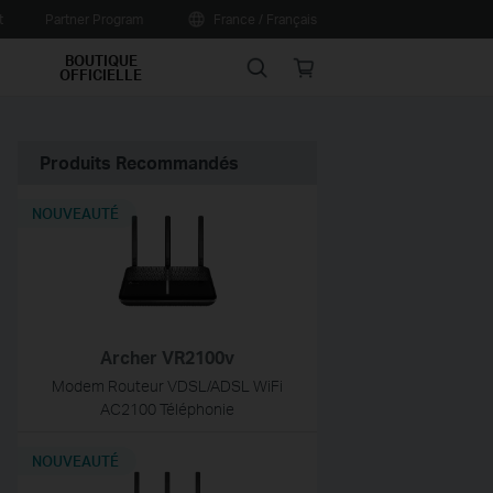
t
Partner Program
France / Français
BOUTIQUE
Search
Online
OFFICIELLE
store
Produits Recommandés
NOUVEAUTÉ
Archer VR2100v
Modem Routeur VDSL/ADSL WiFi
AC2100 Téléphonie
NOUVEAUTÉ