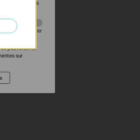
s être désactivés
Web pour améliorer
es publicitaires
inentes sur
s