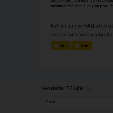
Get to know more details of each fun
download the manual of your product
Est-ce que ce FAQ a été ut
Vos commentaires nous aideront à a
Oui
Non
Newsletter TP-Link
E-mail