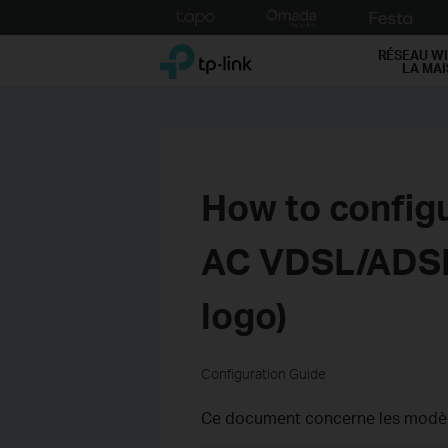
Click
to
TP-Link, Reliably Smart
skip
RÉSEAU WI
LA MA
the
navigation
bar
How to config
AC VDSL/ADSL
logo)
Configuration Guide
Ce document concerne les modèle