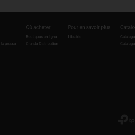
Où acheter
Pour en savoir plus
Catal
Boutiques en ligne
Librairie
Catalogu
la presse
Grande Distribution
Catalogu