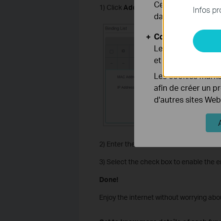
Ces cookies sont 
1) Click
Add
.
Infos pr
dans vos systèmes
Cookies d'analyse
Les cookies d'anal
et ajuster les fonc
Les cookies market
afin de créer un p
d'autres sites Web
2) Enter the
MAC address
and
IP addr
3) Select the check box to enable the e
Done!
Enjoy the internet without worrying ab