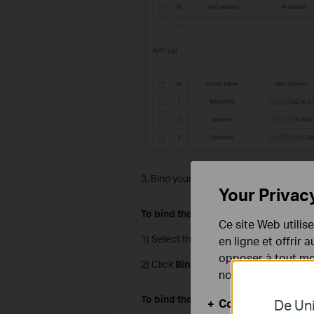
3. Bind your device(s) according to you
Your Privac
To bind the connected device(s)
Ce site Web utilis
1) Select the device(s) to be bound in t
en ligne et offrir
opposer à tout mom
2) Click
Bind
to add to the
Binding List.
notre
politique de
To bind the unconnected device
Cookies basiques
De Uni