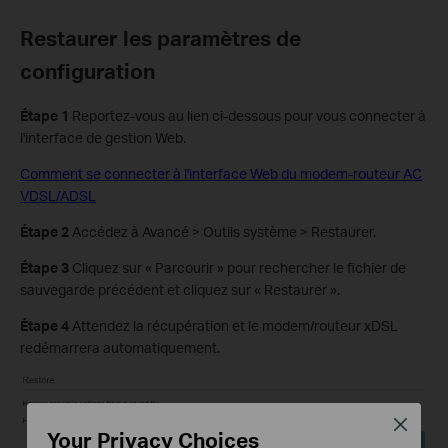
Restaurer les paramètres de
configuration
Étape 1
Reportez-vous au lien ci-dessous pour vous connecter à
l'interface de gestion Web.
Comment se connecter à l'interface Web du modem-routeur AC
VDSL/ADSL
Étape 2
Accédez à Avancé > Outils système > Restaurer.
Étape 3
Cliquez sur « Parcourir » pour rechercher le fichier de
sauvegarde précédent et cliquez sur « Restaurer ».
Étape 4
Attendez la récupération et le modem/routeur xDSL
redémarrera automatiquement.
Close
Your Privacy Choices