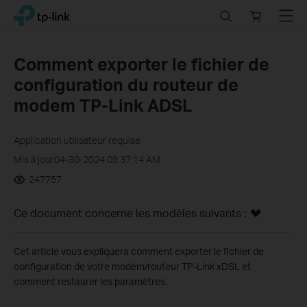
Click
Search
Online
Menu
TP-Link, Reliably Smart
to
store
skip
the
Comment exporter le fichier de
navigation
configuration du routeur de
bar
modem TP-Link ADSL
Application utilisateur requise
Mis à jour04-30-2024 09:37:14 AM
247757
Ce document concerne les modèles suivants :
Cet article vous expliquera comment exporter le fichier de
configuration de votre modem/routeur TP-Link xDSL et
comment restaurer les paramètres.