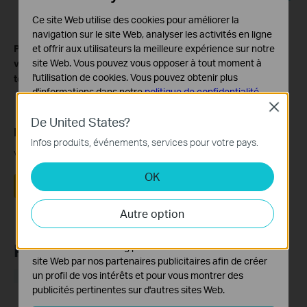
Ce site Web utilise des cookies pour améliorer la
navigation sur le site Web, analyser les activités en ligne
et offrir aux utilisateurs la meilleure expérience sur notre
Pour en savoir plus sur chaque fonction et configuration,
site Web. Vous pouvez vous opposer à tout moment à
veuillez vous rendre au
Centre de téléchargement
pour
l'utilisation de cookies. Vous pouvez obtenir plus
télécharger le manuel de votre produit.
d'informations dans notre
politique de confidentialité
.
Close
Cookies basiques
De United States?
Ces cookies sont nécessaires au fonctionnement du
Est-ce que ce FAQ a été utile ?
Infos produits, événements, services pour votre pays.
site Web et ne peuvent pas être désactivés dans vos
Vos commentaires nous aideront à améliorer ce site.
systèmes.
OK
Cookies d'analyse et marketing
Oui
Non
Les cookies d'analyse nous permettent d'analyser vos
Autre option
activités sur notre site Web pour améliorer et ajuster les
fonctionnalités de notre site Web.
Produits Recommandés
Les cookies marketing peuvent être définis via notre
site Web par nos partenaires publicitaires afin de créer
un profil de vos intérêts et pour vous montrer des
NOUVEAUTÉ
NOUVEAUTÉ
publicités pertinentes sur d'autres sites Web.