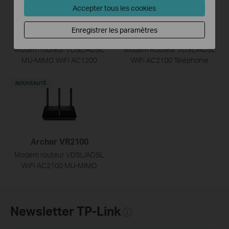
Accepter tous les cookies
Enregistrer les paramètres
Archer VR400
Archer VR2100v
Modem routeur VDSL/ADSL
Modem Routeur VDSL/ADSL
MU-MIMO WiFI AC1200
WiFi AC2100 Téléphonie
NOUVEAUTÉ
Archer VR2100
Modem routeur VDSL/ADSL
WiFi AC2100 MU-MIMO
Newsletter TP-Link