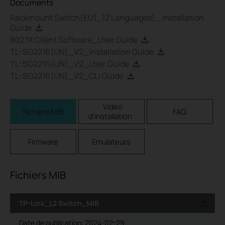
Documents
Rackmount Switch(EU1_12 Languages)_ Installation
Guide
802.1X Client Software_User Guide
TL-SG2216(UN)_V2_Installation Guide
TL-SG2216(UN)_V2_User Guide
TL-SG2216(UN)_V2_CLI Guide
Vidéo
Fichiers MIB
FAQ
d'installation
Firmware
Emulateurs
Fichiers MIB
TP-Link_L2 Switch_MIB
Date de publication:
2024-02-29