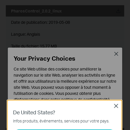
PharosControl_2.0.2_linux
Date de publication:
2019-05-08
Langue:
Anglais
Taille du fichier:
15.77 MB
Close
Your Privacy Choices
Système d'Exploitation: Linux (Debian/Ubuntu)
Ce site Web utilise des cookies pour améliorer la
Modifications and Bug Fixes:
navigation sur le site Web, analyser les activités en ligne
1. Fixed the problem that Pharos Control may not work
et offrir aux utilisateurs la meilleure expérience sur notre
normally in Turkish language operating system.
2. Improved security mechanism.
site Web. Vous pouvez vous opposer à tout moment à
3. Improved log security level.
l'utilisation de cookies. Vous pouvez obtenir plus
Notes:
d'informations dans notre
politique de confidentialité
.
1. When upgrading from the older version, it will cover
Close
previous data. So please backup the data first before
Cookies basiques
De United States?
updating the software.
Ces cookies sont nécessaires au fonctionnement du
2. Pharos Control only supports JRE1.7 and JRE1.8.
Infos produits, événements, services pour votre pays.
site Web et ne peuvent pas être désactivés dans vos
systèmes.