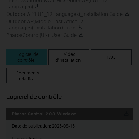
Indoor&Outdoor&Wall&Extender AP(EU1_12
Languages)
Outdoor AP(EU1_12 Languages)_Installation Guide
Outdoor AP(Middle-East-Africa_2
Languages)_Installation Guide
PharosControl(UN)_User Guide
Logiciel de
Vidéo
FAQ
contrôle
d'installation
Documents
relatifs
Logiciel de contrôle
Pharos Control_2.0.8_Windows
Date de publication:
2025-08-15
Langue:
Anglais