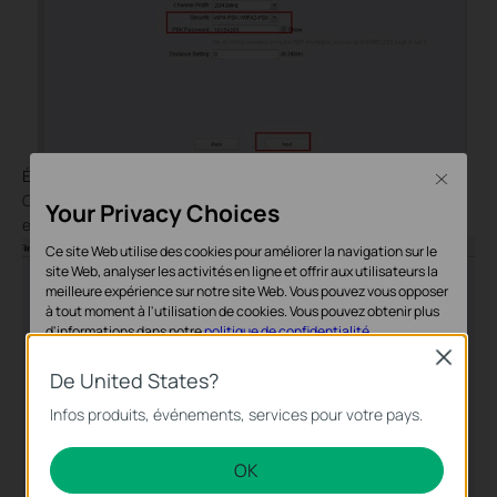
Étape
5
:
Close
Cliquez sur:
Terminer
et attendez
que les paramètres prennent
Your Privacy Choices
effet, cela prend environ 1 minute.
Ce site Web utilise des cookies pour améliorer la navigation sur le
site Web, analyser les activités en ligne et offrir aux utilisateurs la
meilleure expérience sur notre site Web. Vous pouvez vous opposer
à tout moment à l'utilisation de cookies. Vous pouvez obtenir plus
d'informations dans notre
politique de confidentialité
.
Close
Cookies basiques
De United States?
Ces cookies sont nécessaires au fonctionnement du site Web et ne
Infos produits, événements, services pour votre pays.
peuvent pas être désactivés dans vos systèmes.
OK
Cookies d'analyse et marketing