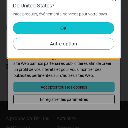
Cookies basiques
De United States?
Ces cookies sont nécessaires au fonctionnement du
Infos produits, événements, services pour votre pays.
site Web et ne peuvent pas être désactivés dans vos
systèmes.
Newsletter TP-Link
OK
Cookies d'analyse et marketing
Les cookies d'analyse nous permettent d'analyser vos
Autre option
activités sur notre site Web pour améliorer et ajuster les
E-mail
S'enregistrer
fonctionnalités de notre site Web.
Les cookies marketing peuvent être définis via notre
site Web par nos partenaires publicitaires afin de créer
Suivez-nous
un profil de vos intérêts et pour vous montrer des
publicités pertinentes sur d'autres sites Web.
Accepter tous les cookies
Enregistrer les paramètres
A propos de TP-Link
Actualité
Profil Corporate
Communiqués