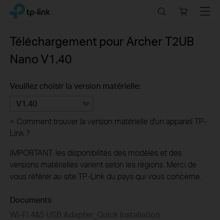
Click
Search
Online
Menu
TP-Link, Reliably Smart
to
store
skip
the
Téléchargement pour
Archer T2UB
navigation
Nano
V1.40
bar
Veuillez choisir la version matérielle:
V1.40
>
Comment trouver la version matérielle d'un appareil TP-
Link ?
IMPORTANT: les disponibilités des modèles et des
versions matérielles varient selon les régions. Merci de
vous référer au site TP-Link du pays qui vous concerne.
Documents
Wi-Fi 4&5 USB Adapter_Quick Installation