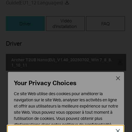
Guide(EU1_12 Languages)
Vidéo
Driver
FAQ
d'installation
Driver
Archer T2UB Nano(EU)_V1.40_20250702_Win 7_8_8.
1_10_11
Date de publication:
2026-06-16
Close
Your Privacy Choices
Langue:
Multi-langues
Ce site Web utilise des cookies pour améliorer la
navigation sur le site Web, analyser les activités en ligne
Taille du fichier:
436.22 MB
et offrir aux utilisateurs la meilleure expérience sur notre
site Web. Vous pouvez vous opposer à tout moment à
Système d'Exploitation: Win 7_8_8.1_10_11
l'utilisation de cookies. Vous pouvez obtenir plus
d'informations dans notre
politique de confidentialité
.
Close