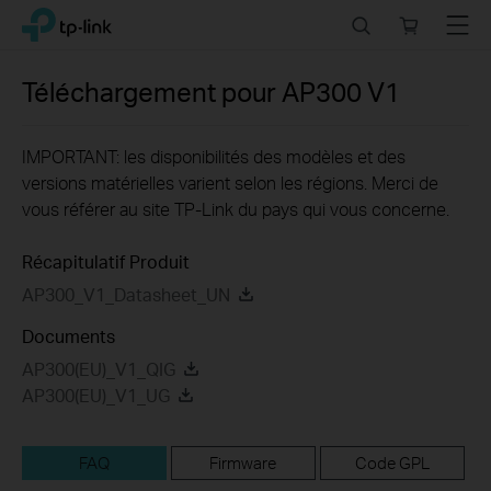
Click
Search
Online
Menu
TP-Link, Reliably Smart
to
store
skip
the
Téléchargement pour
AP300
V1
navigation
bar
IMPORTANT: les disponibilités des modèles et des
versions matérielles varient selon les régions. Merci de
vous référer au site TP-Link du pays qui vous concerne.
Récapitulatif Produit
AP300_V1_Datasheet_UN
Documents
AP300(EU)_V1_QIG
AP300(EU)_V1_UG
FAQ
Firmware
Code GPL