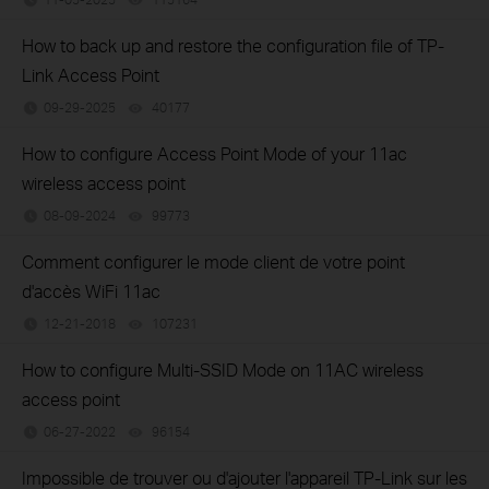
How to back up and restore the configuration file of TP-
Link Access Point
09-29-2025
40177
views
How to configure Access Point Mode of your 11ac
wireless access point
08-09-2024
99773
views
Comment configurer le mode client de votre point
d'accès WiFi 11ac
12-21-2018
107231
views
How to configure Multi-SSID Mode on 11AC wireless
access point
06-27-2022
96154
views
Impossible de trouver ou d'ajouter l'appareil TP-Link sur les