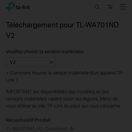
Click
Search
Online
Menu
TP-Link, Reliably Smart
to
store
skip
the
Téléchargement pour
TL-WA701ND
navigation
V2
bar
Veuillez choisir la version matérielle:
V2
>
Comment trouver la version matérielle d'un appareil TP-
Link ?
IMPORTANT: les disponibilités des modèles et des
versions matérielles varient selon les régions. Merci de
vous référer au site TP-Link du pays qui vous concerne.
Récapitulatif Produit
TL-WA701ND_V2_Datasheet