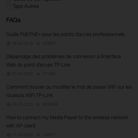
Tapo Autres
FAQs
Guide PoE/PoE+ pour les points d'accès professionnels
06-05-2019
303667
views
Dépannage des problèmes de connexion à l'interface
Web du point d'accès TP-Link
07-03-2026
271083
views
Comment trouver ou modifier le mot de passe WiFi sur les
routeurs WiFi TP-Link
02-27-2023
9078646
views
How to connect my Media Player to the wireless network
with AP client
11-26-2025
135017
views