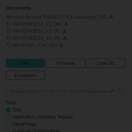
Documents
Wireless Access Point(EU1-12Languages)_QIG
TL-WA701ND(EU)_V2_QIG
TL-WA701ND(EU)_V2_UG
TL-WA701ND(UN)_V2_UG
TL-WA701ND_V2.0_QIG
FAQ
Firmware
Code GPL
Emulateurs
Filtre:
Tout
Application utilisateur requise
Dépannage
Guide de Configuration