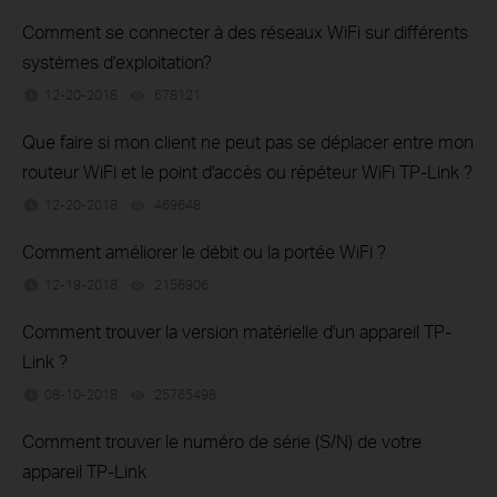
Comment se connecter à des réseaux WiFi sur différents
systèmes d'exploitation?
12-20-2018
678121
views
Que faire si mon client ne peut pas se déplacer entre mon
routeur WiFi et le point d'accès ou répéteur WiFi TP-Link ?
12-20-2018
469648
views
Comment améliorer le débit ou la portée WiFi ?
12-19-2018
2156906
views
Comment trouver la version matérielle d'un appareil TP-
Link ?
08-10-2018
25765498
views
Comment trouver le numéro de série (S/N) de votre
appareil TP-Link