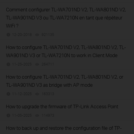
Comment configurer TL-WA701ND V2, TL-WA801ND V2,
TL-WA901ND V3 ou TL-WA7210N en tant que répéteur
WiFi ?
12-20-2018
921135
views
How to configure TL-WA701ND V2, TL-WA801ND V2, TL-
WA901ND V3 or TL-WA7210N to work in Client Mode
11-25-2025
264711
views
How to configure TL-WA701ND V2, TL-WA801ND V2, or
TL-WA901ND V3 as bridge with AP mode
11-12-2025
163313
views
How to upgrade the firmware of TP-Link Access Point
11-05-2025
114973
views
How to back up and restore the configuration file of TP-