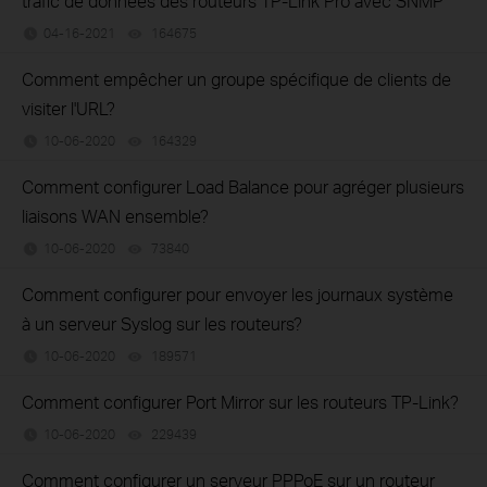
trafic de données des routeurs TP-Link Pro avec SNMP
04-16-2021
164675
views
Comment empêcher un groupe spécifique de clients de
visiter l'URL?
10-06-2020
164329
views
Comment configurer Load Balance pour agréger plusieurs
liaisons WAN ensemble?
10-06-2020
73840
views
Comment configurer pour envoyer les journaux système
à un serveur Syslog sur les routeurs?
10-06-2020
189571
views
Comment configurer Port Mirror sur les routeurs TP-Link?
10-06-2020
229439
views
Comment configurer un serveur PPPoE sur un routeur