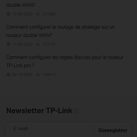
double WAN?
10-06-2020
217860
views
Comment configurer le routage de stratégie sur un
routeur double WAN?
10-06-2020
203153
views
Comment configurer les règles d'accès pour le routeur
TP-Link pro ?
03-13-2020
168610
views
Newsletter TP-Link
E-mail
S'enregistrer