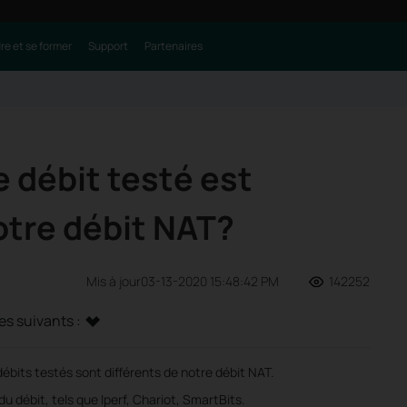
e et se former
Support
Partenaires
 débit testé est
otre débit NAT?
Mis à jour03-13-2020 15:48:42 PM
142252
s suivants :
débits testés sont différents de notre débit NAT.
u débit, tels que Iperf, Chariot, SmartBits.