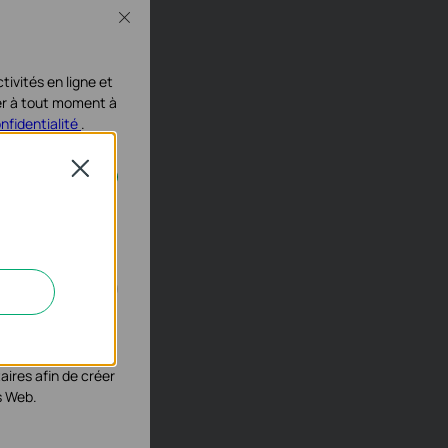
Close
tivités en ligne et
ser à tout moment à
onfidentialité
.
Close
activés dans vos
éliorer et ajuster
aires afin de créer
s Web.