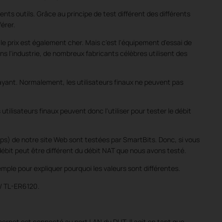
rents outils. Grâce au principe de test différent des différents
férer.
le prix est également cher.
Mais c'est l'équipement d'essai de
ns l'industrie, de nombreux fabricants célèbres utilisent des
payant.
Normalement, les utilisateurs finaux ne peuvent pas
 utilisateurs finaux peuvent donc l'utiliser pour tester le débit
s) de notre site Web sont testées par SmartBits. Donc, si vous
u débit peut être différent du débit NAT que nous avons testé.
ple pour expliquer pourquoi les valeurs sont différentes.
/ TL-ER6120.
ernet est connecté au port LAN du DUT. Il agit en tant que