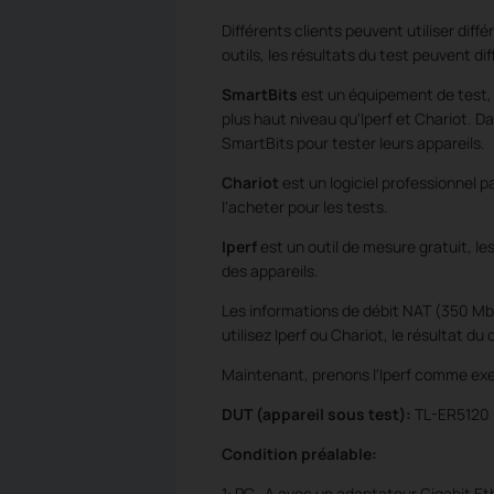
Différents clients peuvent utiliser diffé
outils, les résultats du test peuvent dif
SmartBits
est un équipement de test, 
plus haut niveau qu'Iperf et Chariot.
Da
SmartBits pour tester leurs appareils.
Chariot
est un logiciel professionnel 
l'acheter pour les tests.
Iperf
est un outil de mesure gratuit, les
des appareils.
Les informations de débit NAT (350 Mbp
utilisez Iperf ou Chariot, le résultat d
Maintenant, prenons l'Iperf comme exem
DUT (appareil sous test):
TL-ER5120 
Condition préalable:
1: PC_A avec un adaptateur Gigabit Eth