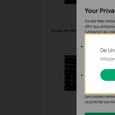
Your Priv
Ce site Web utilise
offrir aux utilisa
Le serveur de test TCP:
l'utilisation de c
Cookies bas
De Un
Ces cookies sont 
Infos pr
systèmes.
Cookies d'an
Les cookies d'anal
les fonctionnalité
Les cookies market
un profil de vos i