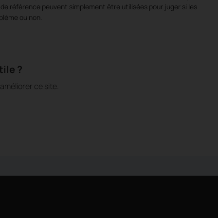
s de référence peuvent simplement être utilisées pour juger si les
oblème ou non.
ile ?
méliorer ce site.