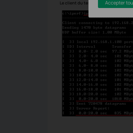
Accepter tou
Le client du test UDP
: