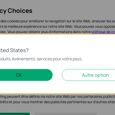
acy Choices
 des cookies pour améliorer la navigation sur le site Web, analyser les ac
teurs la meilleure expérience sur notre site Web. Vous pouvez vous oppo
ookies. Vous pouvez obtenir plus d'informations dans notre
politique de c
iques
ited States?
nécessaires au fonctionnement du site Web et ne peuvent pas être dés
oduits, événements, services pour votre pays.
alyse et marketing
OK
Autre option
yse nous permettent d'analyser vos activités sur notre site Web pour am
s de notre site Web.
ing peuvent être définis via notre site Web par nos partenaires publicit
ntérêts et pour vous montrer des publicités pertinentes sur d'autres site