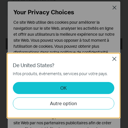
Close
Système d'Exploitation: WinXP/vista/7/8/8.1
Your Privacy Choices
Ce site Web utilise des cookies pour améliorer la
Notes:
navigation sur le site Web, analyser les activités en ligne
For TL-WDN4800 V1
et offrir aux utilisateurs la meilleure expérience sur notre
site Web. Vous pouvez vous opposer à tout moment à
TL-WDN4800_V1_Utility
l'utilisation de cookies. Vous pouvez obtenir plus
d'informations dans notre
politique de confidentialité
.
Date de publication:
2013-05-21
Close
Cookies basiques
De United States?
Langue:
Anglais
Ces cookies sont nécessaires au fonctionnement du
Infos produits, événements, services pour votre pays.
site Web et ne peuvent pas être désactivés dans vos
Taille du fichier:
16.72 MB
systèmes.
OK
Système d'Exploitation: WinXP/2003/Vista/7/8
Cookies d'analyse et marketing
Les cookies d'analyse nous permettent d'analyser vos
Autre option
activités sur notre site Web pour améliorer et ajuster les
Notes:
Adding Windows 8 driver
fonctionnalités de notre site Web.
Les cookies marketing peuvent être définis via notre
site Web par nos partenaires publicitaires afin de créer