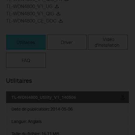
TL-WDN4800_V1_UG
TL-WDN4800_V1_QIG
TL-WDN4800_CE_DOC
Vidéo
Utilitaires
Driver
d'installation
FAQ
Utilitaires
TL-WDN4800_Utility_V1_140506
Date de publication:
2014-05-06
Langue:
Anglais
Taille du fichier:
16.71 MB