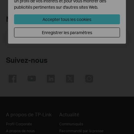
un profil de vos intérêts et pour vous montrer des
publicités pertinentes sur d'autres sites Web.
Newsletter TP-Link
Accepter tous les cookies
Enregistrer les paramètres
E-mail
S'enregistrer
Suivez-nous
A propos de TP-Link
Actualité
Profil Corporate
Communiqués
A propos de nous
Recommandé par la presse