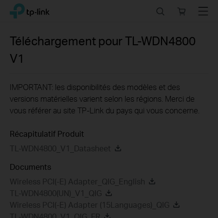
Click
Search
Online
Menu
TP-Link, Reliably Smart
to
store
skip
the
Téléchargement pour
TL-WDN4800
navigation
V1
bar
IMPORTANT: les disponibilités des modèles et des
versions matérielles varient selon les régions. Merci de
vous référer au site TP-Link du pays qui vous concerne.
Récapitulatif Produit
TL-WDN4800_V1_Datasheet
Documents
Wireless PCI(-E) Adapter_QIG_English
TL-WDN4800(UN)_V1_QIG
Wireless PCI(-E) Adapter (15Languages)_QIG
TL-WDN4800_V1_QIG_FR