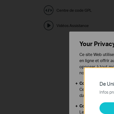
Centre de code GPL
Vidéos Assistance
Your Privac
Ce site Web utilis
en ligne et offrir
opposer à tout mom
notre
politique de
Cookies basiques
De Uni
Ces cookies sont 
Infos pr
dans vos systèmes
Cookies d'analyse
Les cookies d'anal