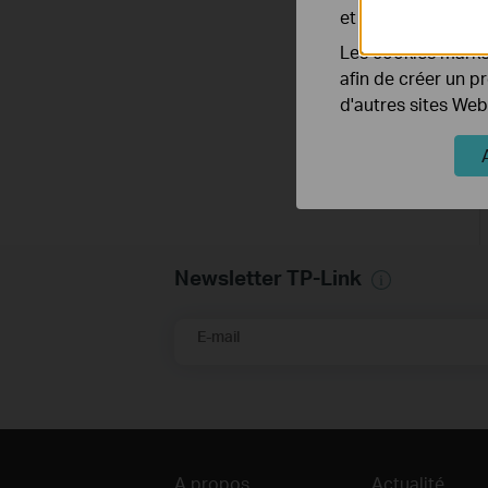
et ajuster les fonc
Les cookies market
afin de créer un p
d'autres sites Web
Newsletter TP-Link
E-mail
A propos
Actualité