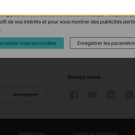
tionnalités de notre site Web.
Comment trouver la référence de votre appareil TP-Link ?
ing peuvent être définis via notre site Web par nos partenair
rofil de vos intérêts et pour vous montrer des publicités pert
Introduction for TP-Link Outdoor Antennas
.
Accepter tous les cookies
Enregistrer les paramètre
Suivez-nous
S'enregistrer
Partenaires
Centre de formation