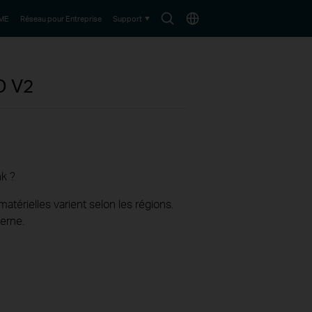
Search
Choisir
PME
Réseau pour Entreprise
Support
icon
le
pays
5D
V2
nk ?
térielles varient selon les régions.
erne.