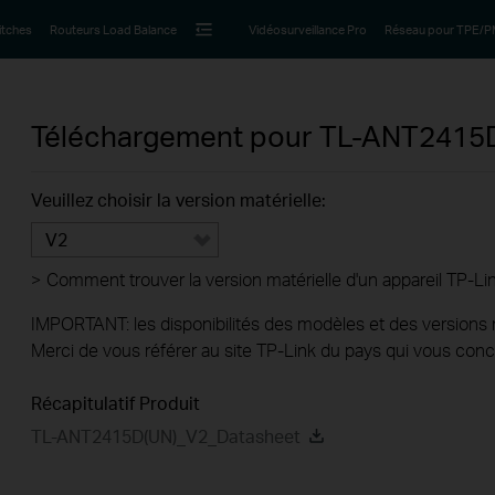
itches
Routeurs Load Balance
Vidéosurveillance Pro
Réseau pour TPE/
Téléchargement pour
TL-ANT241
Veuillez choisir la version matérielle:
V2
>
Comment trouver la version matérielle d'un appareil TP-Li
IMPORTANT: les disponibilités des modèles et des versions ma
Merci de vous référer au site TP-Link du pays qui vous conc
Récapitulatif Produit
TL-ANT2415D(UN)_V2_Datasheet