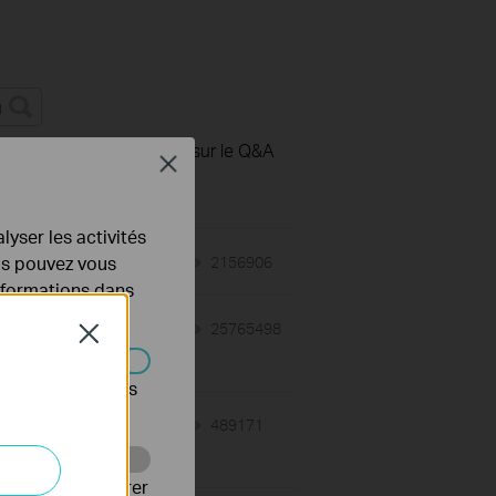
 Autres
Explications sur le Q&A
Close
lyser les activités
ous pouvez vous
12-19-2018
2156906
views
informations dans
08-10-2018
25765498
views
Close
s être désactivés
08-10-2018
489171
views
Web pour améliorer