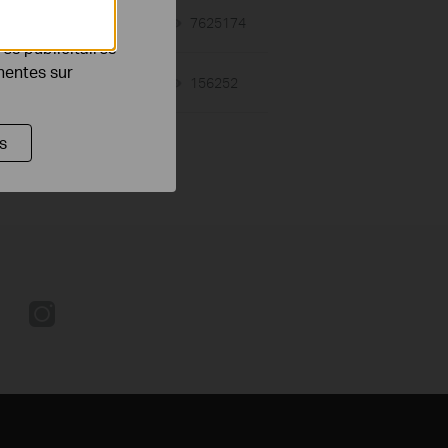
08-10-2018
7625174
views
es publicitaires
inentes sur
02-12-2018
156252
views
s