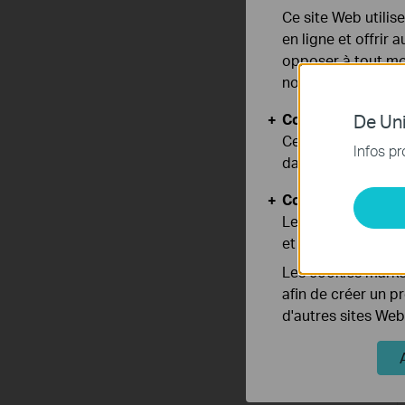
Ce site Web utilis
en ligne et offrir
opposer à tout mom
notre
politique de
Cookies basiques
De Uni
Ces cookies sont 
Infos pr
dans vos systèmes
Cookies d'analyse
Les cookies d'anal
et ajuster les fonc
Les cookies market
afin de créer un p
d'autres sites Web