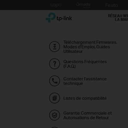
Click
to
TP-Link, Reliably Smart
skip
RÉSEAU WI
LA MA
the
navigation
bar
Téléchargement Firmwares,
Modes d'Emploi, Guides
Utilisateur
Questions Fréquentes
(F.A.Q.)
Contacter l'assistance
technique
Listes de compatibilité
Garantie Commerciale et
Autorisations de Retour