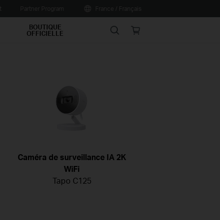
t
Partner Program
France / Français
BOUTIQUE
Search
Online
OFFICIELLE
store
Caméra de surveillance IA 2K
WiFi
Tapo C125