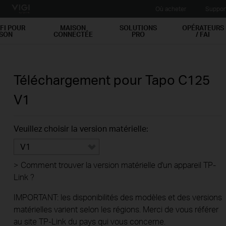
Où acheter
Suppor
FI POUR
MAISON
SOLUTIONS
OPÉRATEURS
ISON
CONNECTÉE
PRO
/ FAI
Téléchargement pour
Tapo C125
V1
Veuillez choisir la version matérielle:
V1
>
Comment trouver la version matérielle d'un appareil TP-
Link ?
IMPORTANT: les disponibilités des modèles et des versions
matérielles varient selon les régions. Merci de vous référer
au site TP-Link du pays qui vous concerne.