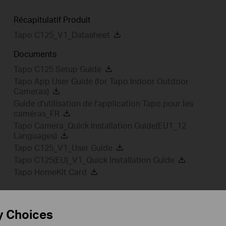
Récapitulatif Produit
Tapo C125_V1_Datasheet
Documents
Tapo C125 Setup Guide
Tapo App User Guide (for Tapo Indoor Outdoor
Cameras)
Guide d'utilisation de l'application Tapo pour les
caméras_FR
Tapo Camera_Quick Installation Guide(EU1_12
Languages)
Tapo C125_V1_User Guide
Tapo C125(EU)_V1_Quick Installation Guide
Tapo HomeKit Card
y Choices
Note de
Vidéo d'installation
FAQ