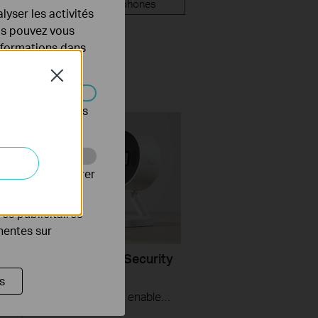
mware
smartphones
lyser les activités
ous pouvez vous
informations dans
Close
s être désactivés
Web pour améliorer
es publicitaires
inentes sur
Set Up Your AI Home Security
amera (Tapo C125)
s
The compact design of Tapo C125 enables users to freely install it with a magnetic base and flexible bracket. Its physical privacy shutter maintains your privacy with the lens blocked when enabled. With the dual-IR system, you can switch to the 940nm IR LED to watch over your baby without interrupting their sleep. 140° wide-angle design provides you with a more viewable area so that you can always know what matters most to you. Take command with voice control capabilities through popular third-party devices like Apple Homekit, Alexa, and Google Home, allowing you to effortlessly manage your Tapo C125 and enjoy true hands-free convenience.