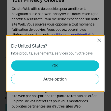
Ce site Web utilise des cookies pour améliorer la
navigation sur le site Web, analyser les activités en ligne
et offrir aux utilisateurs la meilleure expérience sur notre
site Web. Vous pouvez vous opposer à tout moment à
l'utilisation de cookies. Vous pouvez obtenir plus
d'informations dans notre
politique de confidentialité
.
Close
Cookies basiques
De United States?
Ces cookies sont nécessaires au fonctionnement du
Infos produits, événements, services pour votre pays.
site Web et ne peuvent pas être désactivés dans vos
systèmes.
OK
Cookies d'analyse et marketing
Les cookies d'analyse nous permettent d'analyser vos
Autre option
activités sur notre site Web pour améliorer et ajuster les
fonctionnalités de notre site Web.
Les cookies marketing peuvent être définis via notre
2. Ouvrez l'e-mail demandé, puis appuyez
sur Cliquez pour
site Web par nos partenaires publicitaires afin de créer
réinitialiser le mot de passe
.
un profil de vos intérêts et pour vous montrer des
publicités pertinentes sur d'autres sites Web.