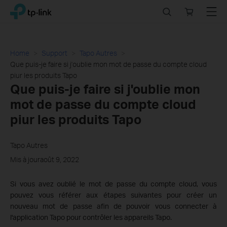
Click
Search
Online
Menu
TP-Link, Reliably Smart
to
store
skip
the
navigation
Home
Support
Tapo Autres
bar
Que puis-je faire si j'oublie mon mot de passe du compte cloud
piur les produits Tapo
Que puis-je faire si j'oublie mon
mot de passe du compte cloud
piur les produits Tapo
Tapo Autres
Mis à jouraoût 9, 2022
Si vous avez oublié le mot de passe du compte cloud, vous
pouvez vous référer aux étapes suivantes pour créer un
nouveau mot de passe afin de pouvoir vous connecter à
l'application Tapo pour contrôler les appareils Tapo.