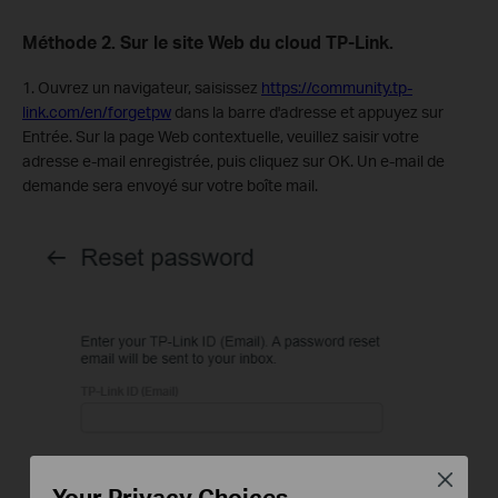
Méthode 2. Sur le site Web du cloud TP-Link.
1. Ouvrez un navigateur, saisissez
https://community.tp-
link.com/en/forgetpw
dans la barre d'adresse et appuyez sur
Entrée. Sur la page Web contextuelle, veuillez saisir votre
adresse e-mail enregistrée, puis cliquez sur OK. Un e-mail de
demande sera envoyé sur votre boîte mail.
Close
Your Privacy Choices