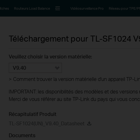
itches
Routeurs Load Balance
Vidéosurveillance Pro
Réseau pour TPE/
Téléchargement pour
TL-SF1024
V
Veuillez choisir la version matérielle:
V9.40
>
Comment trouver la version matérielle d'un appareil TP-Li
IMPORTANT: les disponibilités des modèles et des versions ma
Merci de vous référer au site TP-Link du pays qui vous conc
Récapitulatif Produit
TL-SF1024(UN)_V9.40_Datasheet
Documents