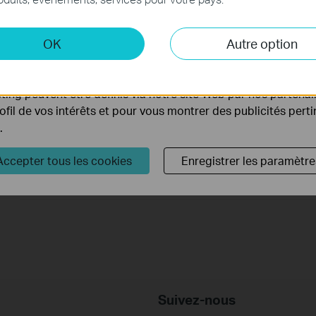
.
adminsitrable sont éteints?
 et marketing
OK
Autre option
yse nous permettent d'analyser vos activités sur notre site 
Que puis-je faire si mon PC ne fonctionne pas lorsqu'il est
tionnalités de notre site Web.
connecté au switch non administrable par câble?
ing peuvent être définis via notre site Web par nos partenair
rofil de vos intérêts et pour vous montrer des publicités pert
Que puis-je faire si la vitesse est lente lorsque le PC est
.
connecté au switch non administrable
Accepter tous les cookies
Enregistrer les paramètre
FAQ sur les switches non administrables
Suivez-nous