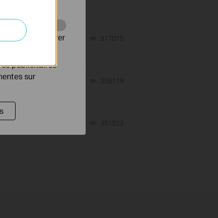
Web pour améliorer
02-08-2021
317015
views
es publicitaires
inentes sur
08-18-2023
359119
views
s
12-27-2024
351523
views