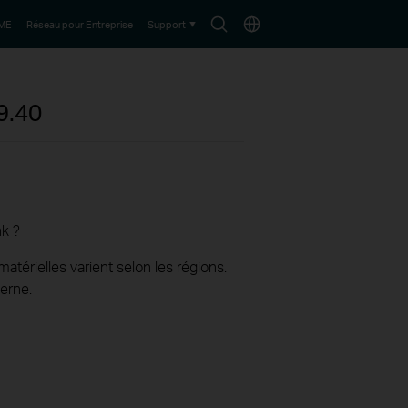
Search
Choisir
PME
Réseau pour Entreprise
Support
icon
le
pays
9.40
nk ?
térielles varient selon les régions.
erne.