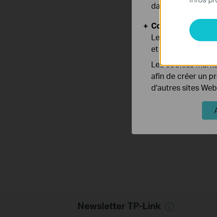
dans vos systèmes
Cookies d'analyse
Les cookies d'anal
et ajuster les fonc
Les cookies market
afin de créer un p
d'autres sites Web
Newsletter TP-Link