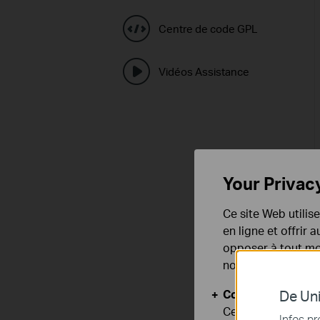
Centre de code GPL
Vidéos Assistance
Your Privac
Ce site Web utilis
en ligne et offrir
opposer à tout mom
notre
politique de
Cookies basiques
De Uni
Ces cookies sont 
Infos pr