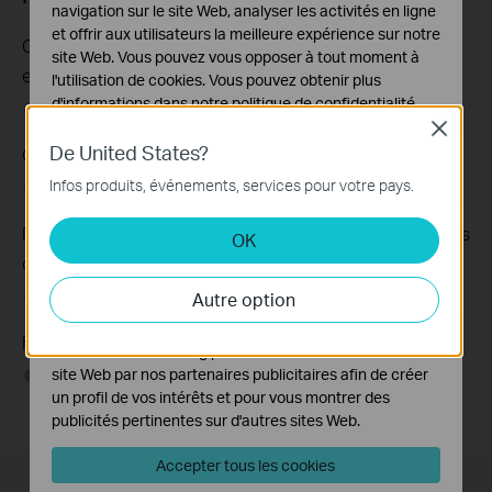
navigation sur le site Web, analyser les activités en ligne
et offrir aux utilisateurs la meilleure expérience sur notre
Que dois-je faire si mon accès Internet depuis le switch
site Web. Vous pouvez vous opposer à tout moment à
est instable ?
l'utilisation de cookies. Vous pouvez obtenir plus
d'informations dans notre
politique de confidentialité
.
06-07-2024
129875
views
Close
Cookies basiques
De United States?
Que dois-je faire si mon switch n’a pas accès à Internet ?
Ces cookies sont nécessaires au fonctionnement du
Infos produits, événements, services pour votre pays.
06-07-2024
184177
views
site Web et ne peuvent pas être désactivés dans vos
systèmes.
Pourquoi mon appareil alimenté par PoE ne fonctionne pas
OK
Cookies d'analyse et marketing
correctement lorsqu'il est connecté au switchPoE
Les cookies d'analyse nous permettent d'analyser vos
Autre option
02-08-2021
391769
views
activités sur notre site Web pour améliorer et ajuster les
fonctionnalités de notre site Web.
FAQ sur les switches non administrables
Les cookies marketing peuvent être définis via notre
site Web par nos partenaires publicitaires afin de créer
12-27-2024
352180
views
un profil de vos intérêts et pour vous montrer des
publicités pertinentes sur d'autres sites Web.
Accepter tous les cookies