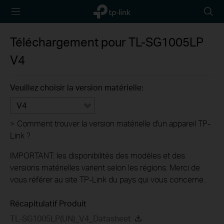
TP-Link,
Searc
Reliably
icon
Smart
Téléchargement pour
TL-SG1005LP
V4
Veuillez choisir la version matérielle:
V4
>
Comment trouver la version matérielle d'un appareil TP-
Link ?
IMPORTANT: les disponibilités des modèles et des
versions matérielles varient selon les régions. Merci de
vous référer au site TP-Link du pays qui vous concerne.
Récapitulatif Produit
TL-SG1005LP(UN)_V4_Datasheet