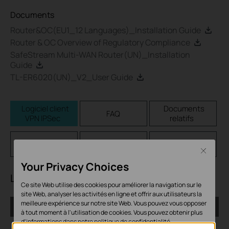
Documents
Router&OC(EU1_12 Languages)_Installation Guide
Router & OC Overview of Regulatory Compliance
SafeStream Multi-WAN Router(UN)_Installation
Guide
TL-ER6020(UN)_V2_User Guide
Logiciel client
Documents
FAQ
VPN IPSec
relatifs
Firmware
Code GPL
Emulateurs
Close
Your Privacy Choices
Logiciel client VPN IPSec
Ce site Web utilise des cookies pour améliorer la navigation sur le
site Web, analyser les activités en ligne et offrir aux utilisateurs la
meilleure expérience sur notre site Web. Vous pouvez vous opposer
IPSec VPN Client
à tout moment à l'utilisation de cookies. Vous pouvez obtenir plus
d'informations dans notre
politique de confidentialité
.
Date de publication:
2017-08-11