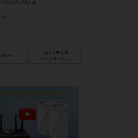
on 4G&5G&DSL)
)
Applications
mware
smartphones