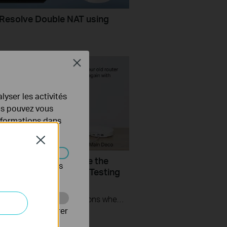
Resolve Double NAT using
Close
lyser les activités
ous pouvez vous
informations dans
Close
do if I fail to configure the
s être désactivés
co and get stuck on “Testing
t Connection”?
This video provides you with solutions when you fail to configure the main Deco and get stuck on the step ” Testing Internet Connection”.
Web pour améliorer