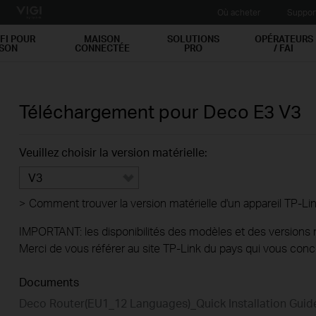
Où acheter
Suppor
FI POUR
MAISON
SOLUTIONS
OPÉRATEURS
ISON
CONNECTÉE
PRO
/ FAI
Téléchargement pour
Deco E3
V3
Veuillez choisir la version matérielle:
V3
>
Comment trouver la version matérielle d'un appareil TP-Lin
IMPORTANT: les disponibilités des modèles et des versions ma
Merci de vous référer au site TP-Link du pays qui vous conc
Documents
Deco Router(EU1_12 Languages)_Quick Installation Gui