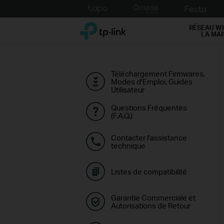
Click
to
TP-Link, Reliably Smart
skip
RÉSEAU WI
LA MA
the
navigation
bar
Téléchargement Firmwares,
Modes d'Emploi, Guides
Utilisateur
Questions Fréquentes
(F.A.Q.)
Contacter l'assistance
technique
Listes de compatibilité
Garantie Commerciale et
Autorisations de Retour