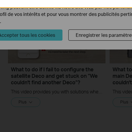
ing peuvent être définis via notre site Web par nos partenair
rofil de vos intérêts et pour vous montrer des publicités pert
.
Accepter tous les cookies
Enregistrer les paramètre
What to do if I fail to configure the
What to 
satellite Deco and get stuck on “We
main De
couldn't find another Deco”?
couldn'
This video provides you with solutions when you fail to configure the slave Deco and get stuck on the step ” We couldn't find another Deco”.
Plus
Plus