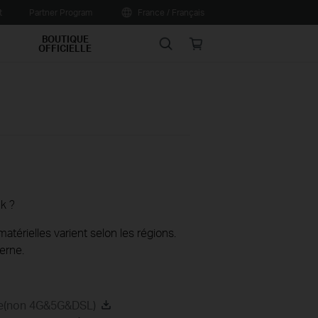
t
Partner Program
France / Français
BOUTIQUE
Search
Online
OFFICIELLE
store
k ?
térielles varient selon les régions.
erne.
de(non 4G&5G&DSL)