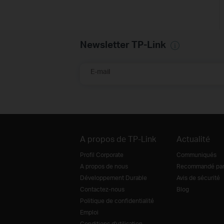
Newsletter TP-Link
E-mail
A propos de TP-Link
Actualité
Profil Corporate
Communiqués
A propos de nous
Recommandé par 
Développement Durable
Avis de sécurité
Contactez-nous
Blog
Politique de confidentialité
Emploi
Conditions d'utilisation