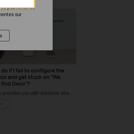
es publicitaires
inentes sur
s
do if I fail to configure the
co and get stuck on “We
t find Deco”?
This video provides you with solutions when you fail to configure the main Deco and get stuck on the step ” We couldn’t find Deco”.