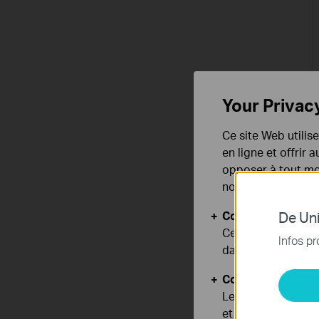
Your Privac
Ce site Web utilis
en ligne et offrir
opposer à tout mom
notre
politique de
Cookies basiques
De Uni
Ces cookies sont 
Infos pr
dans vos systèmes
Cookies d'analyse
Les cookies d'anal
et ajuster les fonc