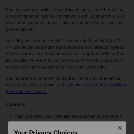
Pour les réseaux maillés Deco utilisant une liaison Ethernet, ou
une configuration hybride combinant liaison Ethernet et Wi-Fi, il
n'y a théoriquement aucune limite au nombre d'unités que vous
pouvez ajouter.
Cela dit, pour les modèles Wi-Fi 5 comme le Deco E4, M4 et P9,
TP-Link recommande de ne pas dépasser six unités par réseau
afin d'assurer le bon fonctionnement de l'application Deco. Pour
les modèles Wi-Fi 6 et 6E connectés par Ethernet, vous pouvez
ajouter des unités supplémentaires selon vos besoins.
Pour apprendre comment configurer une liaison Ethernet sur
votre réseau Deco, consultez
la section « Utilisation de la liaison
Ethernet avec Deco »
.
Conseils
L'ajout d'unités Deco n'améliore pas systématiquement le
débit et la stabilité du réseau sans fil. Si votre installation
Close
actuelle ne présente aucune zone morte, l'ajout d'unités
Your Privacy Choices