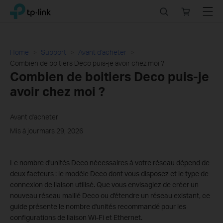
Click
Search
Online
Menu
TP-Link, Reliably Smart
to
store
skip
the
navigation
Home
Support
Avant d'acheter
bar
Combien de boitiers Deco puis-je avoir chez moi ?
Combien de boitiers Deco puis-je
avoir chez moi ?
Avant d'acheter
Mis à jourmars 29, 2026
Le nombre d'unités Deco nécessaires à votre réseau dépend de
deux facteurs : le modèle Deco dont vous disposez et le type de
connexion de liaison utilisé. Que vous envisagiez de créer un
nouveau réseau maillé Deco ou d'étendre un réseau existant, ce
guide présente le nombre d'unités recommandé pour les
configurations de liaison Wi-Fi et Ethernet.