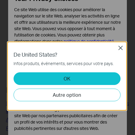
supplémentaires n'est peut-être pas nécessaire.
Les recommandations ci-dessus sont données à titre
Ce site Web utilise des cookies pour améliorer la
indicatif uniquement. Les performances réelles peuvent
navigation sur le site Web, analyser les activités en ligne
varier en fonction de la configuration de votre maison, des
et offrir aux utilisateurs la meilleure expérience sur notre
site Web. Vous pouvez vous opposer à tout moment à
obstacles et des distances entre les unités Deco.
l'utilisation de cookies. Vous pouvez obtenir plus
Pour obtenir une recommandation personnalisée,
d'informations dans notre
politique de confidentialité
.
contactez
le support TP-Link
en leur fournissant le plan de
Close
votre maison afin de recevoir des conseils plus précis sur le
Cookies basiques
De United States?
nombre d'unités à ajouter.
Ces cookies sont nécessaires au fonctionnement du
Infos produits, événements, services pour votre pays.
site Web et ne peuvent pas être désactivés dans vos
systèmes.
OK
Cookies d'analyse et marketing
FAQs associées
Les cookies d'analyse nous permettent d'analyser vos
Autre option
activités sur notre site Web pour améliorer et ajuster les
fonctionnalités de notre site Web.
De combien de boitiers Deco ai-je besoin? Doivent-ils tous
Les cookies marketing peuvent être définis via notre
être identiques ?
site Web par nos partenaires publicitaires afin de créer
Ajoutez un boitier supplémentaire à votre réseau Deco
un profil de vos intérêts et pour vous montrer des
Peut on mélanger différents modèles Deco, dans le
publicités pertinentes sur d'autres sites Web.