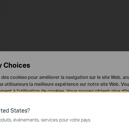
y Choices
e des cookies pour améliorer la navigation sur le site Web, ana
 aux utilisateurs la meilleure expérience sur notre site Web. V
ent à l'utilisation de cookies. Vous pouvez obtenir plus d'
 confidentialité
.
ted States?
nécessaires au fonctionnement du site Web et ne peuvent pa
a
oduits, événements, services pour votre pays.
.
ED via Alexa, veuillez vous référer au
lien
pour activer la Skill TP-