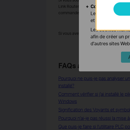
Cookies d'analyse
Link Router dans l'application Alexa. Vo
commandes spécifiques (pour plus d'inf
Les cookies d'anal
et ajuster les fonc
Les cookies market
Si vous avez besoin d'aide supplémentai
afin de créer un p
d'autres sites Web
FAQs associées
Pourquoi ne puis-je pas analyser u
installé?
Comment vérifier si j'ai installé l
Windows
Signification des Voyants et symb
Pourquoi n'ai-je pas réussi la mis
Que puis-je faire si l'utilitaire PL