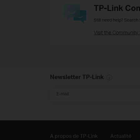
TP-Link Co
Still need help? Search
Visit the Community 
Newsletter TP-Link
E-mail
A propos de TP-Link
Actualité