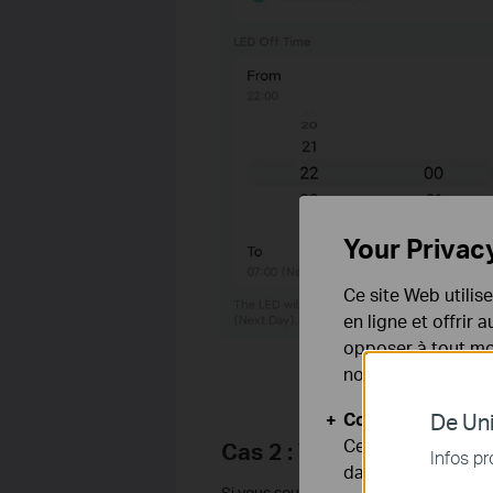
Your Privac
Ce site Web utilis
en ligne et offrir
opposer à tout mom
notre
politique de
Cookies basiques
De Uni
Ces cookies sont 
Cas 2 : Via Amazon Alex
Infos pr
dans vos systèmes
Si vous souhaitez contrôler la lumière L