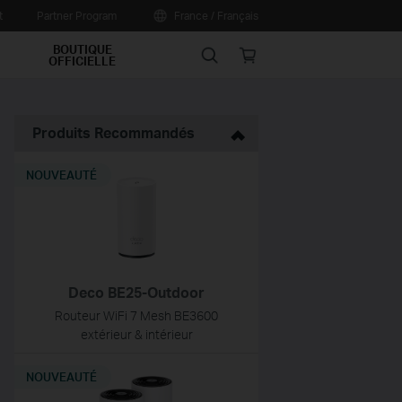
t
Partner Program
France / Français
BOUTIQUE
Search
Online
OFFICIELLE
store
Produits Recommandés
NOUVEAUTÉ
Deco BE25-Outdoor
Routeur WiFi 7 Mesh BE3600
extérieur & intérieur
NOUVEAUTÉ