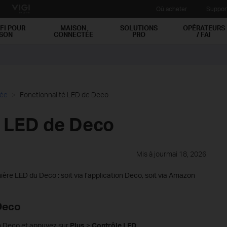
Où acheter
Suppor
FI POUR
MAISON
SOLUTIONS
OPÉRATEURS
ISON
CONNECTÉE
PRO
/ FAI
cée
Fonctionnalité LED de Deco
é LED de Deco
Mis à jourmai 18, 2026
mière LED du Deco : soit via l’application Deco, soit via Amazon
 Deco
n Deco et appuyez sur
Plus
>
Contrôle LED
.