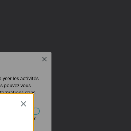
Close
lyser les activités
ous pouvez vous
informations dans
Close
s être désactivés