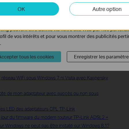
 et marketing
us pourrez ensuite contrôler la lumière LED du Deco à l'aide de
OK
Autre option
ormations, veuillez consulter le
lien
).
yse nous permettent d'analyser vos activités sur notre site 
tionnalités de notre site Web.
ing peuvent être définis via notre site Web par nos partenair
re, il est conseillé de contacter
le support TP-Link
.
rofil de vos intérêts et pour vous montrer des publicités pert
.
Accepter tous les cookies
Enregistrer les paramètre
n réseau WiFi sous Windows 7 ni Vista avec Kaspersky
e pilote de mon adaptateur avec succès ou non sous
oles LED des adaptateurs CPL TP-Link
e à jour du firmware du modem routeur TP-Link ADSL2 +
C pour Windows ne peut pas être installé sur Windows 8.1?