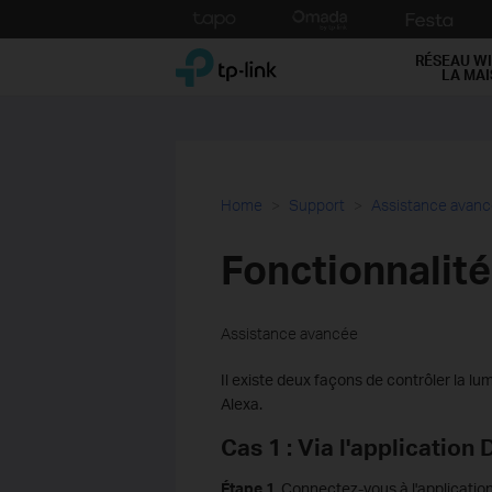
Click
to
TP-Link, Reliably Smart
skip
RÉSEAU WI
LA MA
the
navigation
bar
Home
Support
Assistance avan
Fonctionnalit
Assistance avancée
Il existe deux façons de contrôler la lu
Alexa.
Cas 1 : Via l'application
Étape 1.
Connectez-vous à l'applicatio