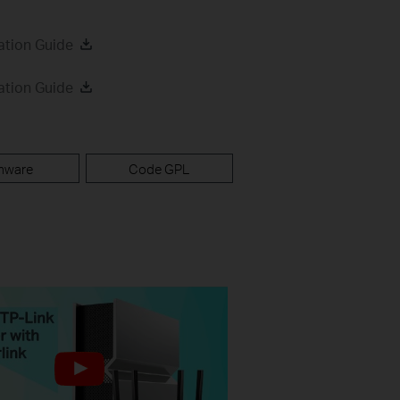
ation Guide
ation Guide
mware
Code GPL