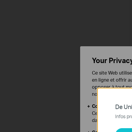
Your Privac
Ce site Web utilis
en ligne et offrir
opposer à tout mom
notre
politique de
Cookies basiques
De Uni
Ces cookies sont 
Infos pr
dans vos systèmes