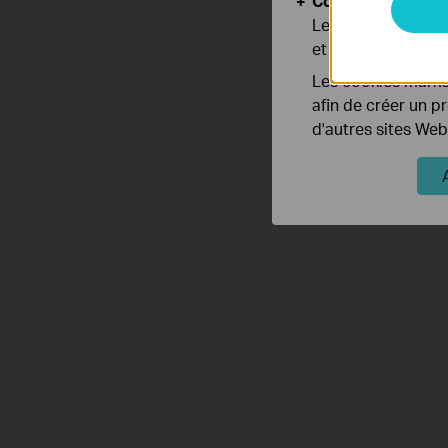
Cookies d'analyse
Les cookies d'anal
et ajuster les fonc
Les cookies market
afin de créer un p
d'autres sites Web