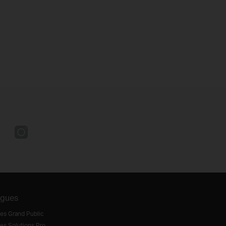
ogues
es Grand Public
es Solutions Pro