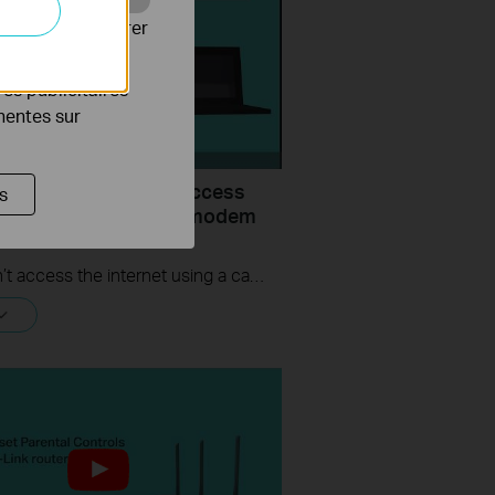
Web pour améliorer
es publicitaires
inentes sur
uld I do if I cannot access
s
ernet? - Using a cable modem
P-Link router
If you can’t access the internet using a cable modem and TP-Link router, follow this video step by step to solve your problem.