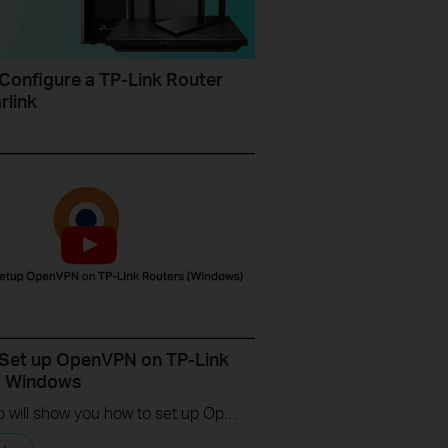
Configure a TP-Link Router
rlink
Set up OpenVPN on TP-Link
s Windows
This video will show you how to set up OpenVPN on a TP-Link Wi-Fi router. For more information, visit www.tp-link.com/support.