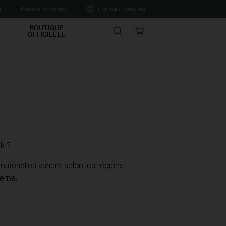
t
Partner Program
France / Français
BOUTIQUE
Search
Online
OFFICIELLE
store
k ?
térielles varient selon les régions.
erne.