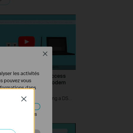
Close
lyser les activités
uld I do if I cannot access
ous pouvez vous
ernet? - Using a DSL modem
informations dans
P-Link router
If you can’t access the internet using a DSL modem and TP-Link router, this video can help you solve the problem.
Close
s être désactivés