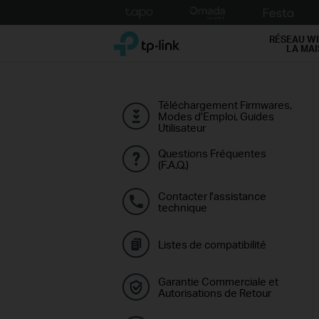
Click
to
TP-Link, Reliably Smart
skip
RÉSEAU WI
LA MA
the
navigation
bar
Téléchargement Firmwares,
Modes d'Emploi, Guides
Utilisateur
Questions Fréquentes
(F.A.Q.)
Contacter l'assistance
technique
Listes de compatibilité
Garantie Commerciale et
Autorisations de Retour