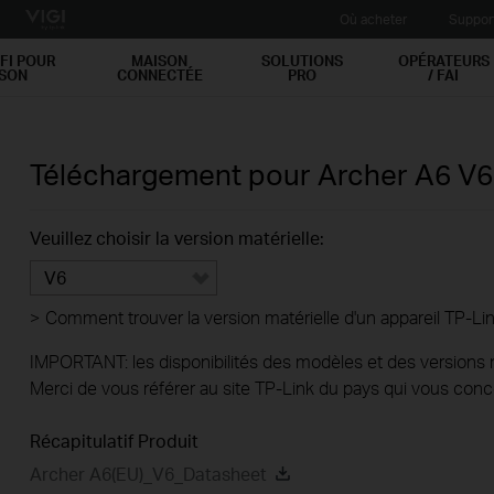
Où acheter
Suppor
FI POUR
MAISON
SOLUTIONS
OPÉRATEURS
ISON
CONNECTÉE
PRO
/ FAI
Téléchargement pour
Archer A6
V6
Veuillez choisir la version matérielle:
V6
>
Comment trouver la version matérielle d'un appareil TP-Lin
IMPORTANT: les disponibilités des modèles et des versions ma
Merci de vous référer au site TP-Link du pays qui vous conc
Récapitulatif Produit
Archer A6(EU)_V6_Datasheet