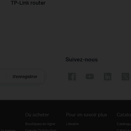
TP-Link router
Suivez-nous
S'enregistrer
Où acheter
Pour en savoir plus
Catal
Boutiques en ligne
Librairie
Catalogu
la presse
Grande Distribution
Catalogu