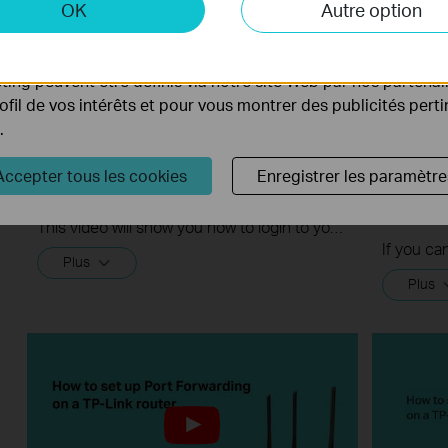
 et marketing
OK
Autre option
yse nous permettent d'analyser vos activités sur notre site 
tionnalités de notre site Web.
ing peuvent être définis via notre site Web par nos partenair
rofil de vos intérêts et pour vous montrer des publicités pert
.
Quick Tips - How to Log into a
What sho
Accepter tous les cookies
Enregistrer les paramètre
Router's Web Interface
the int
and a T
This video will show you how to login to your TP-Link router's web interface
Plus
Plus