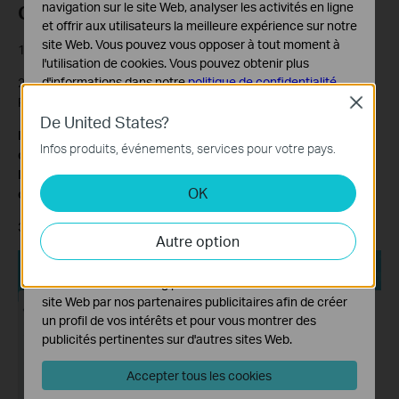
navigation sur le site Web, analyser les activités en ligne
Cas 4 : IP statique
et offrir aux utilisateurs la meilleure expérience sur notre
site Web. Vous pouvez vous opposer à tout moment à
1. Sélectionnez
une adresse IP statique
.
l'utilisation de cookies. Vous pouvez obtenir plus
d'informations dans notre
politique de confidentialité
.
2. Saisissez manuellement les informations fournies par votre
FAI.
Close
Cookies basiques
De United States?
Ces cookies sont nécessaires au fonctionnement du
Remarque : Si vous ne connaissez pas le type de votre
Infos produits, événements, services pour votre pays.
site Web et ne peuvent pas être désactivés dans vos
connexion Internet, contactez votre fournisseur d'accès
systèmes.
Internet ou basez-vous sur les informations fournies par
OK
celui-ci.
Cookies d'analyse et marketing
Les cookies d'analyse nous permettent d'analyser vos
3. Cliquez sur
Enregistrer.
Autre option
activités sur notre site Web pour améliorer et ajuster les
fonctionnalités de notre site Web.
Les cookies marketing peuvent être définis via notre
site Web par nos partenaires publicitaires afin de créer
un profil de vos intérêts et pour vous montrer des
publicités pertinentes sur d'autres sites Web.
Accepter tous les cookies