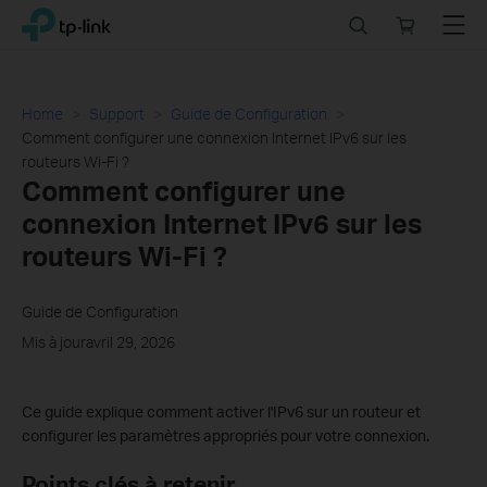
Click
Search
Online
Menu
TP-Link, Reliably Smart
to
store
skip
the
navigation
Home
Support
Guide de Configuration
bar
Comment configurer une connexion Internet IPv6 sur les
routeurs Wi-Fi ?
Comment configurer une
connexion Internet IPv6 sur les
routeurs Wi-Fi ?
Guide de Configuration
Mis à jouravril 29, 2026
Ce guide explique comment activer l'IPv6 sur un routeur et
configurer les paramètres appropriés pour votre connexion.
Points clés à retenir