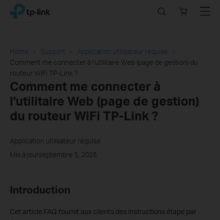
Click
Search
Online
Menu
TP-Link, Reliably Smart
to
store
skip
the
navigation
Home
Support
Application utilisateur requise
bar
Comment me connecter à l'utilitaire Web (page de gestion) du
routeur WiFi TP-Link ?
Comment me connecter à
l'utilitaire Web (page de gestion)
du routeur WiFi TP-Link ?
Application utilisateur requise
Mis à jourseptembre 5, 2025
Introduction
Cet article FAQ fournit aux clients des instructions étape par