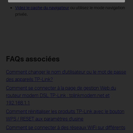
Videz le cache du navigateur
ou utilisez le mode navigation
privée.
FAQs associées
Comment changer le nom d'utilisateur ou le mot de passe
des appareils TP-Link?
Comment se connecter à la page de gestion Web du
routeur modem DSL TP-Link : tplinkmodem.net et
192.168.1.1
Comment réinitialiser les produits TP-Link avec le bouton
WPS / RESET aux paramètres d'usine
Comment se connecter à des réseaux WiFi sur différents