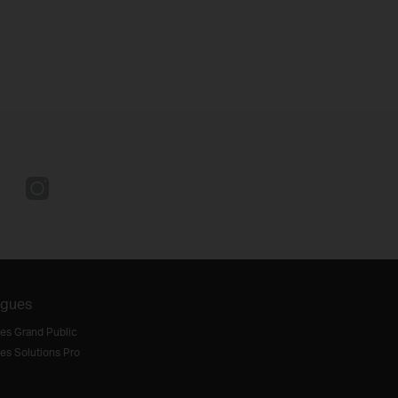
ogues
es Grand Public
es Solutions Pro