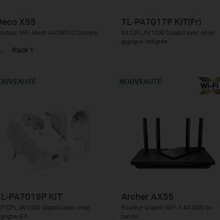
Deco X55
TL-PA7017P KIT(Fr)
outeur WiFi Mesh AX3000 (2 bornes)
Kit CPL AV1000 Gigabit avec prise
gigogne intégrée
Pack 1
OUVEAUTÉ
NOUVEAUTÉ
TL-PA7019P KIT
Archer AX55
IT CPL AV1000 Gigabit avec prise
Routeur Gigabit WiFi 6 AX3000 bi-
igogne (Fr)
bande