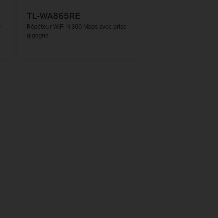
TL-WA865RE
e
Répéteur WiFi N 300 Mbps avec prise
gigogne