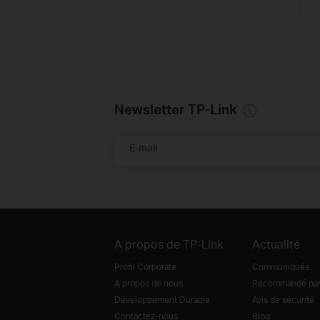
Newsletter TP-Link
E-mail
A propos de TP-Link
Actualité
Profil Corporate
Communiqués
A propos de nous
Recommandé par 
Développement Durable
Avis de sécurité
Contactez-nous
Blog