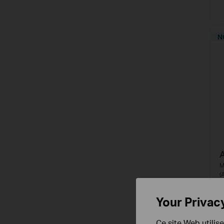
N
M
(
Your Privac
Ce site Web utilis