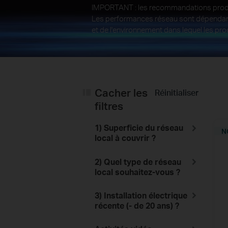
IMPORTANT : les recommandations produit
Les performances réseau sont dépendant
et de l'environnement dans lequel les prod
Cacher les
Réinitialiser
filtres
1) Superficie du réseau
N
local à couvrir ?
2) Quel type de réseau
local souhaitez-vous ?
3) Installation électrique
récente (- de 20 ans) ?