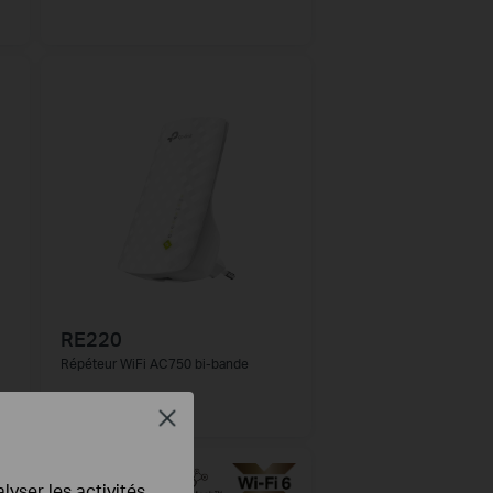
RE220
Répéteur WiFi AC750 bi-bande
Close
NOUVEAUTÉ
lyser les activités