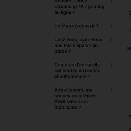
Activités vidéo
streaming 4K / gaming
en ligne ?
R
Un étage à couvrir ?
Chez vous, avez-vous
des murs épais / en
N
béton ?
Combien d'appareils
connectés au réseau
simultanément ?
Actuellement, ma
connexion Internet
ADSL/Fibre est
défaillante ?
K
g