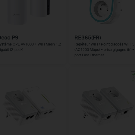
Deco P9
RE365(FR)
ystème CPL AV1000 + WiFi Mesh 1,2
Répéteur WiFi / Point d'accès WiFi 5
igabit (2-pack)
(AC1200 Mbps) + prise gigogne (fr) +
port Fast Ethernet