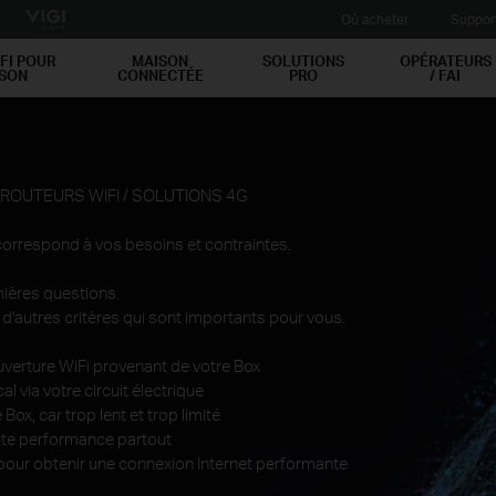
Où acheter
Suppor
FI POUR
MAISON
SOLUTIONS
OPÉRATEURS
ISON
CONNECTÉE
PRO
/ FAI
 ROUTEURS WIFI / SOLUTIONS 4G
 correspond à vos besoins et contraintes.
ières questions.
d'autres critères qui sont importants pour vous.
uverture WiFi provenant de votre Box
l via votre circuit électrique
Box, car trop lent et trop limité
aute performance partout
pour obtenir une connexion Internet performante