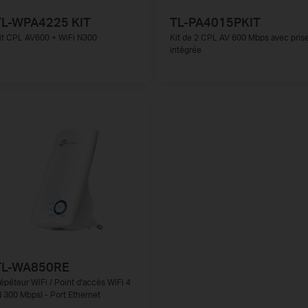
TL-WPA4225 KIT
TL-PA4015PKIT
it CPL AV600 + WiFi N300
Kit de 2 CPL AV 600 Mbps avec pris
intégrée
TL-WA850RE
épéteur WiFi / Point d'accès WiFi 4
N 300 Mbps) - Port Ethernet