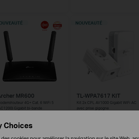
OUVEAUTÉ
NOUVEAUTÉ
Archer MR600
TL-WPA7617 KIT
odem/routeur 4G+ Cat. 6 WiFi 5
Kit 2x CPL AV1000 Gigabit WiFi AC
AC1200) Gigabit bi-bande
avec prise gigogne
y Choices
NOUVEAUTÉ
e des cookies pour améliorer la navigation sur le site Web, ana