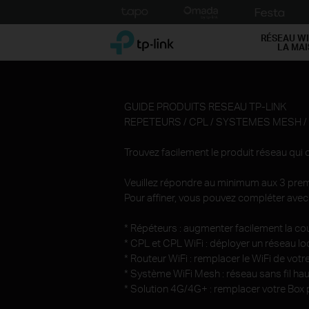
Click
to
TP-Link, Reliably Smart
skip
RÉSEAU WI
LA MA
the
navigation
bar
GUIDE PRODUITS RESEAU TP-LINK
REPETEURS / CPL / SYSTEMES MESH /
Trouvez facilement le produit réseau qui
Veuillez répondre au minimum aux 3 prem
Pour affiner, vous pouvez compléter avec 
* Répéteurs : augmenter facilement la co
* CPL et CPL WiFi : déployer un réseau loca
* Routeur WiFi : remplacer le WiFi de votre 
* Système WiFi Mesh : réseau sans fil h
* Solution 4G/4G+ : remplacer votre Box 