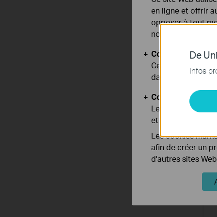
en ligne et offrir
opposer à tout mom
notre
politique de
Cookies basiques
De Uni
Ces cookies sont 
Infos pr
dans vos systèmes
Cookies d'analyse
Les cookies d'anal
K
et ajuster les fonc
p
Les cookies market
afin de créer un p
d'autres sites Web