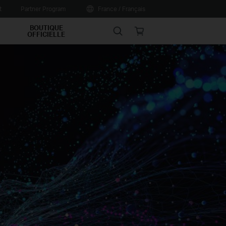
t
Partner Program
France / Français
BOUTIQUE
Search
Online
OFFICIELLE
store