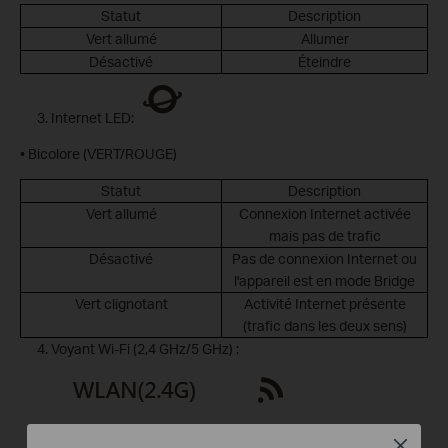
Statut
Description
Vert allumé
Allumer
Désactivé
Éteindre
Internet LED:
• Bicolore (VERT/ROUGE)
Statut
Description
Vert allumé
Connexion Internet activée
mais pas de trafic
Désactivé
Pas de connexion Internet ou
l'appareil est en mode Bridge
Vert clignotant
Activité Internet présente
(trafic dans les deux sens)
Voyant Wi-Fi (2,4 GHz/5 GHz) :
Close