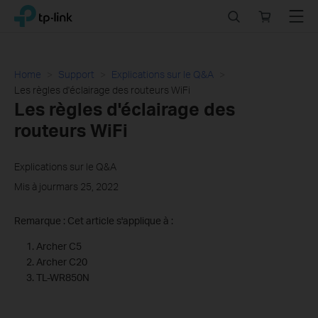
Click
Search
Online
Menu
TP-Link, Reliably Smart
to
store
skip
the
navigation
Home
Support
Explications sur le Q&A
bar
Les règles d'éclairage des routeurs WiFi
Les règles d'éclairage des
routeurs WiFi
Explications sur le Q&A
Mis à jourmars 25, 2022
Remarque : Cet article s'applique à :
Archer C5
Archer C20
TL-WR850N