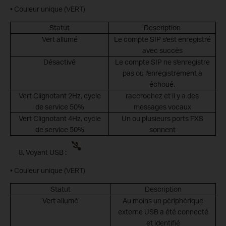
• Couleur unique (VERT)
Statut
Description
Vert allumé
Le compte SIP s'est enregistré
avec succès
Désactivé
Le compte SIP ne s'enregistre
pas ou l'enregistrement a
échoué.
Vert Clignotant 2Hz, cycle
raccrochez et il y a des
de service 50%
messages vocaux
Vert Clignotant 4Hz, cycle
Un ou plusieurs ports FXS
de service 50%
sonnent
Voyant USB :
• Couleur unique (VERT)
Statut
Description
Vert allumé
Au moins un périphérique
externe USB a été connecté
et identifié