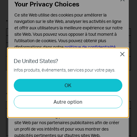
Your Privacy Choices
Ce site Web utilise des cookies pour améliorer la
• Couleur unique (VERT)
navigation sur le site Web, analyser les activités en ligne
et offrir aux utilisateurs la meilleure expérience sur notre
Statut
Description
site Web. Vous pouvez vous opposer à tout moment à
Vert allumé
La radio sans fil est activée
l'utilisation de cookies. Vous pouvez obtenir plus
Désactivé
La radio sans fil est
d'informations dans notre
politique de confidentialité
.
désactivée
Close
Cookies basiques
De United States?
Vert clignotant
Activité sans fil présente
Ces cookies sont nécessaires au fonctionnement du
(trafic dans les deux sens)
Infos produits, événements, services pour votre pays.
site Web et ne peuvent pas être désactivés dans vos
systèmes.
Voyant WPS :
OK
Cookies d'analyse et marketing
• Couleur unique (VERT)
Les cookies d'analyse nous permettent d'analyser vos
Autre option
activités sur notre site Web pour améliorer et ajuster les
Statut
Description
fonctionnalités de notre site Web.
Vert allumé
Cela peut rester allumé
Les cookies marketing peuvent être définis via notre
pendant 5 minutes lorsqu'une
site Web par nos partenaires publicitaires afin de créer
connexion WPS est établie,
un profil de vos intérêts et pour vous montrer des
puis s'éteindre
publicités pertinentes sur d'autres sites Web.