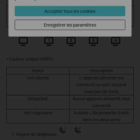
Désactivé
Pas de connexion WPS
Vert clignotant
La connexion WPS est en
Accepter tous les cookies
cours. Cela peut prendre
jusqu'à 2 minutes
Enregistrer les paramètres
Voyant LAN(1\2\3\4) :
• Couleur unique (VERT)
Statut
Description
Vert allumé
L'appareil alimenté est
connecté au port associé
mais pas de trafic
Désactivé
Aucun appareil alimenté n'est
connecté
Vert clignotant
Activité LAN présente (trafic
dans les deux sens)
Voyant du téléphone :