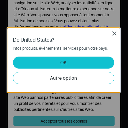
navigation sur le site Web, analyser les activités en ligne
et offrir aux utilisateurs la meilleure expérience sur notre
site Web. Vous pouvez vous opposer à tout moment à
l'utilisation de cookies. Vous pouvez obtenir plus
d'informations dans notre
politique de confidentialité
.
Close
Cookies basiques
De United States?
Ces cookies sont nécessaires au fonctionnement du
Infos produits, événements, services pour votre pays.
site Web et ne peuvent pas être désactivés dans vos
systèmes.
OK
Cookies d'analyse et marketing
Les cookies d'analyse nous permettent d'analyser vos
Archer AX58 +
Autre option
activités sur notre site Web pour améliorer et ajuster les
Appareils EasyMesh
fonctionnalités de notre site Web.
Les cookies marketing peuvent être définis via notre
site Web par nos partenaires publicitaires afin de créer
un profil de vos intérêts et pour vous montrer des
publicités pertinentes sur d'autres sites Web.
Accepter tous les cookies