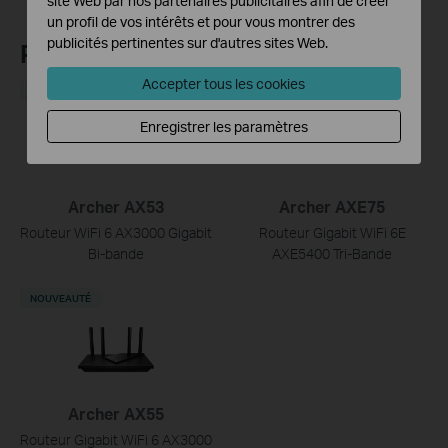
site Web par nos partenaires publicitaires afin de créer
un profil de vos intérêts et pour vous montrer des
publicités pertinentes sur d'autres sites Web.
Produits Recommandés
Accepter tous les cookies
NOUVEAUTÉ
NOUVEAUTÉ
Enregistrer les paramètres
Archer AX53
Archer AXE75
Routeur WiFi 6 AX3000 Gigabit
Routeur Gigabit WiFi 6E
Bi-bande
AXE5400 Tri-Bande
NOUVEAUTÉ
Archer AX55
Routeur Gigabit WiFi 6 AX3000