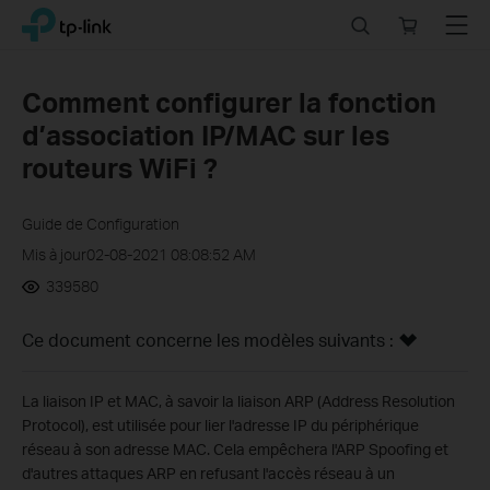
Click
Search
Online
Menu
TP-Link, Reliably Smart
to
store
skip
the
Comment configurer la fonction
navigation
d’association IP/MAC sur les
bar
routeurs WiFi ?
Guide de Configuration
Mis à jour02-08-2021 08:08:52 AM
339580
Ce document concerne les modèles suivants :
La liaison IP et MAC, à savoir la liaison ARP (Address Resolution
Protocol), est utilisée pour lier l'adresse IP du périphérique
réseau à son adresse MAC. Cela empêchera l'ARP Spoofing et
d'autres attaques ARP en refusant l'accès réseau à un