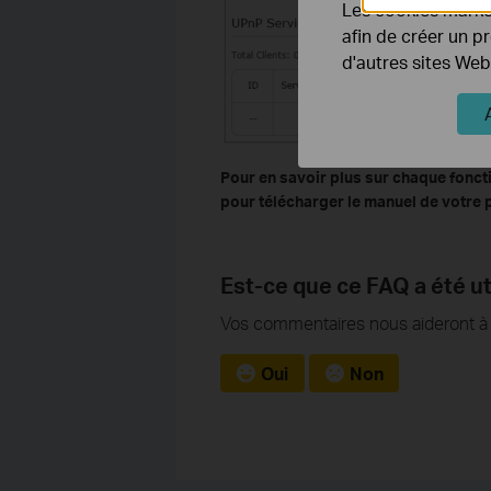
Les cookies market
afin de créer un p
d'autres sites Web
Pour en savoir plus sur chaque fonct
pour télécharger le manuel de votre 
Est-ce que ce FAQ a été ut
Vos commentaires nous aideront à a
Oui
Non