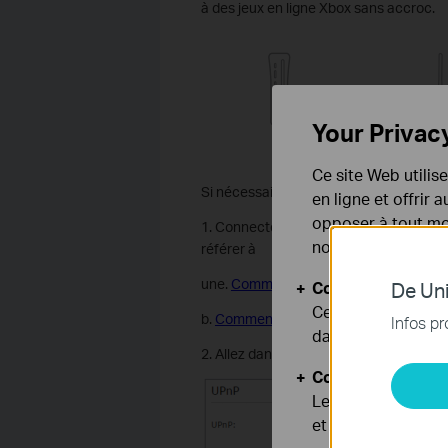
à des jeux en ligne Xbox sans accroc.
Your Privac
Ce site Web utilis
Si nécessaire, vous pouvez suivre les é
en ligne et offrir
opposer à tout mom
1. Connectez-vous à l'interface Web du 
notre
politique de
référer à
une.
Comment se connecter à l'interfac
Cookies basiques
De Uni
Ces cookies sont 
b.
Comment se connecter à l'interface 
Infos pr
dans vos systèmes
2. Allez dans
Avancé
>
Transfert NAT
Cookies d'analyse
Les cookies d'anal
et ajuster les fonc