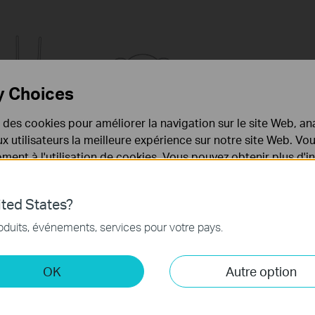
y Choices
e des cookies pour améliorer la navigation sur le site Web, ana
tapes pour modifier l'état de UPnP.
 aux utilisateurs la meilleure expérience sur notre site Web. V
ent à l'utilisation de cookies. Vous pouvez obtenir plus d'
routeur. Si vous ne savez pas comment faire cela, veuillez vous
 confidentialité
.
e Web des routeurs Wi-Fi (nouveau logo)?
ted States?
nécessaires au fonctionnement du site Web et ne peuvent pa
Web des routeurs Wi-Fi (nouveau logo)?
oduits, événements, services pour votre pays.
.
>
UPnP
et activez ou désactivez selon vos besoins.
 et marketing
OK
Autre option
yse nous permettent d'analyser vos activités sur notre site 
tionnalités de notre site Web.