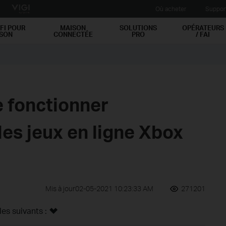
Où acheter
Suppor
FI POUR
MAISON
SOLUTIONS
OPÉRATEURS
ISON
CONNECTÉE
PRO
/ FAI
 fonctionner
es jeux en ligne Xbox
Mis à jour02-05-2021 10:23:33 AM
271201
s suivants :