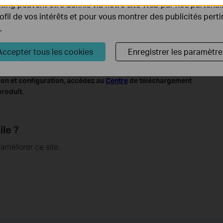
ing peuvent être définis via notre site Web par nos partenair
rofil de vos intérêts et pour vous montrer des publicités pert
.
Accepter tous les cookies
Enregistrer les paramètre
ion et configuration, accédez au
Centre
de téléchargement
produit.
ile ?
méliorer ce site.