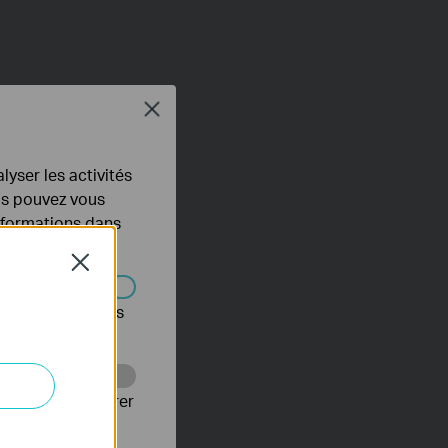
Close
lyser les activités
ous pouvez vous
informations dans
Close
s être désactivés
Web pour améliorer