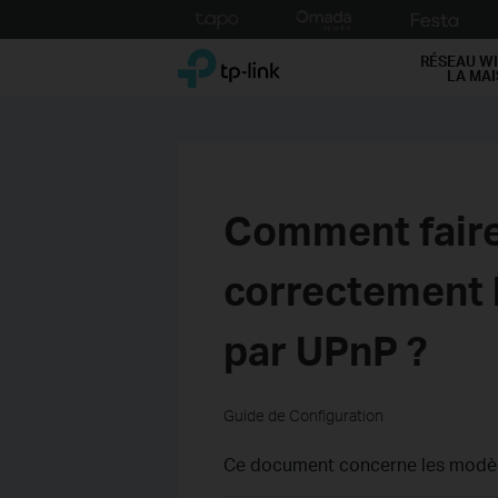
Click
to
TP-Link, Reliably Smart
skip
RÉSEAU WI
LA MA
the
navigation
bar
Comment faire
correctement l
par UPnP ?
Guide de Configuration
Ce document concerne les modèle