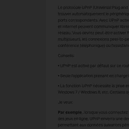
Le protocole UPnP (Universal Plug and 
trouver automatiquement le périphériqu
ports correspondants. Avec UPnP activé,
et Internet peuvent communiquer librem
réseau. Vous devrez peut-être activer l'
multijoueurs, les connexions peer-to-p
conférence téléphonique) ou l'assistanc
Conseils:
• UPnP est activé par défaut sur ce rou
• Seule l'application prenant en charge 
• La fonction UPnP nécessite la prise 
Windows 7 / Windows 8, etc. Certains s
Je veux:
Par exemple
, lorsque vous connectez v
des jeux en ligne, UPnP enverra une de
permettant aux données suivantes péné