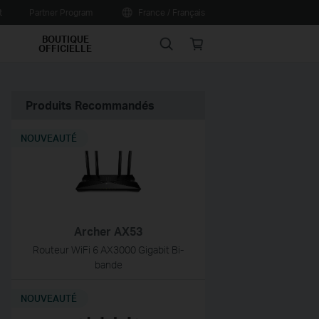
t
Partner Program
France / Français
BOUTIQUE
Search
Online
OFFICIELLE
store
Produits Recommandés
NOUVEAUTÉ
Archer AX53
Routeur WiFi 6 AX3000 Gigabit Bi-
bande
NOUVEAUTÉ