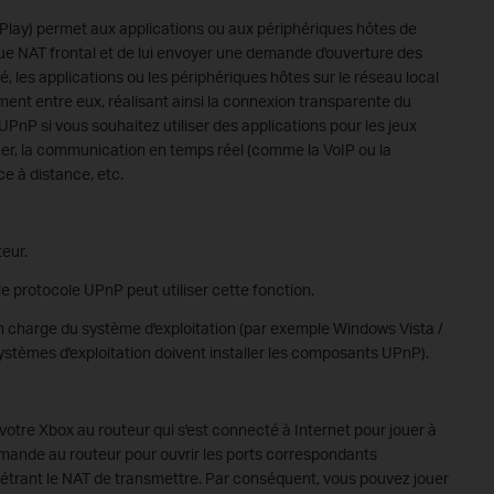
Play) permet aux applications ou aux périphériques hôtes de
e NAT frontal et de lui envoyer une demande d'ouverture des
 les applications ou les périphériques hôtes sur le réseau local
ent entre eux, réalisant ainsi la connexion transparente du
UPnP si vous souhaitez utiliser des applications pour les jeux
eer, la communication en temps réel (comme la VoIP ou la
e à distance, etc.
teur.
le protocole UPnP peut utiliser cette fonction.
en charge du système d'exploitation (par exemple Windows Vista /
ystèmes d'exploitation doivent installer les composants UPnP).
otre Xbox au routeur qui s'est connecté à Internet pour jouer à
mande au routeur pour ouvrir les ports correspondants
trant le NAT de transmettre. Par conséquent, vous pouvez jouer