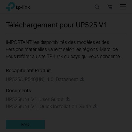
Click
Search
Online
Menu
TP-Link, Reliably Smart
to
store
skip
the
Téléchargement pour
UP525
V1
navigation
bar
IMPORTANT: les disponibilités des modèles et des
versions matérielles varient selon les régions. Merci de
vous référer au site TP-Link du pays qui vous concerne.
Récapitulatif Produit
UP525/UP540(UN)_1.0_Datasheet
Documents
UP525(UN)_V1_User Guide
UP525(UN)_V1_Quick Installation Guide
FAQ