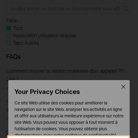
Filtre:
Tout
Application utilisateur requise
Tapo Autres
FAQs
Comment trouver la version matérielle d'un appareil TP-
Link ?
Close
08-10-2018
25765498
views
Your Privacy Choices
Comment trouver le numéro de série (S/N) de votre
Ce site Web utilise des cookies pour améliorer la
appareil TP-Link
navigation sur le site Web, analyser les activités en ligne
et offrir aux utilisateurs la meilleure expérience sur notre
08-10-2018
489173
views
site Web. Vous pouvez vous opposer à tout moment à
l'utilisation de cookies. Vous pouvez obtenir plus
Comment trouver la référence de votre appareil TP-Link ?
d'informations dans notre
politique de confidentialité
.