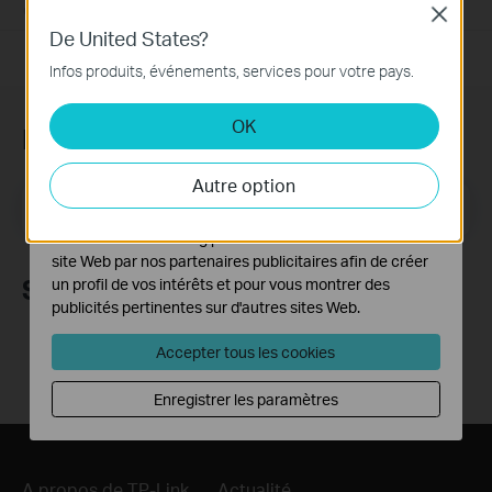
08-10-2018
7625175
views
Close
Cookies basiques
De United States?
Ces cookies sont nécessaires au fonctionnement du
Infos produits, événements, services pour votre pays.
site Web et ne peuvent pas être désactivés dans vos
systèmes.
OK
Newsletter TP-Link
Cookies d'analyse et marketing
Les cookies d'analyse nous permettent d'analyser vos
Autre option
activités sur notre site Web pour améliorer et ajuster les
E-mail
fonctionnalités de notre site Web.
S'enregistrer
Les cookies marketing peuvent être définis via notre
site Web par nos partenaires publicitaires afin de créer
Suivez-nous
un profil de vos intérêts et pour vous montrer des
publicités pertinentes sur d'autres sites Web.
Accepter tous les cookies
Enregistrer les paramètres
A propos de TP-Link
Actualité