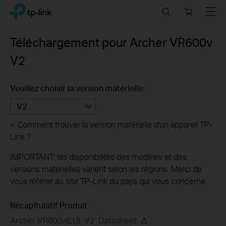
Click
Search
Online
Menu
TP-Link, Reliably Smart
to
store
skip
the
Téléchargement pour
Archer VR600v
navigation
V2
bar
Veuillez choisir la version matérielle:
V2
>
Comment trouver la version matérielle d'un appareil TP-
Link ?
IMPORTANT: les disponibilités des modèles et des
versions matérielles varient selon les régions. Merci de
vous référer au site TP-Link du pays qui vous concerne.
Récapitulatif Produit
Archer VR600v(EU)_V2_Datasheet