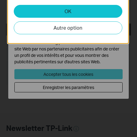
systèmes.
Système d'Exploitation: Mac OS 10.9-10.14
OK
Cookies d'analyse et marketing
Les cookies d'analyse nous permettent d'analyser vos
Autre option
activités sur notre site Web pour améliorer et ajuster les
USB_Printer_Controller_Utility_Windows
fonctionnalités de notre site Web.
Date de publication:
2017-06-19
Les cookies marketing peuvent être définis via notre
site Web par nos partenaires publicitaires afin de créer
Langue:
Anglais
un profil de vos intérêts et pour vous montrer des
publicités pertinentes sur d'autres sites Web.
Taille du fichier:
14.6MB
Accepter tous les cookies
Système d'Exploitation: Win2000/XP/2003/Vista/7/8/8.1/10
Enregistrer les paramètres
Newsletter TP-Link