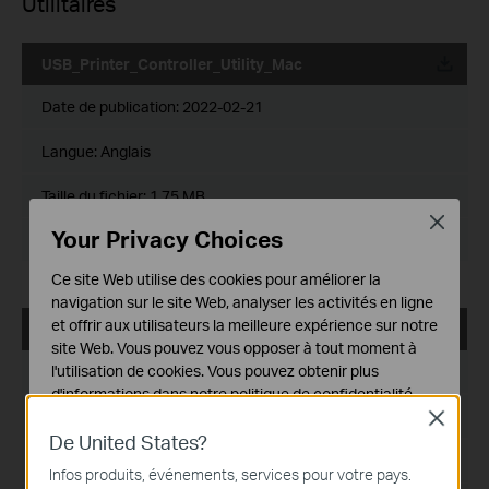
Utilitaires
USB_Printer_Controller_Utility_Mac
Date de publication:
2022-02-21
Langue:
Anglais
Taille du fichier:
1.75 MB
Close
Your Privacy Choices
Système d'Exploitation: Mac OS 10.15/11.x/12.x
Ce site Web utilise des cookies pour améliorer la
navigation sur le site Web, analyser les activités en ligne
et offrir aux utilisateurs la meilleure expérience sur notre
USB_Printer_Controller_Utility_Mac
site Web. Vous pouvez vous opposer à tout moment à
l'utilisation de cookies. Vous pouvez obtenir plus
Date de publication:
2018-10-29
d'informations dans notre
politique de confidentialité
.
Langue:
Anglais
Close
Cookies basiques
De United States?
Ces cookies sont nécessaires au fonctionnement du
Taille du fichier:
2.53 MB
Infos produits, événements, services pour votre pays.
site Web et ne peuvent pas être désactivés dans vos