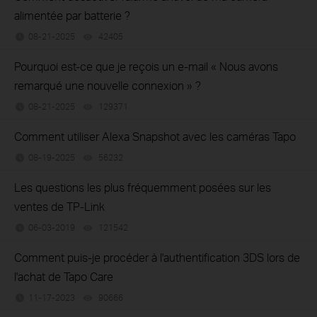
alimentée par batterie ?
08-21-2025
42405
views
Pourquoi est-ce que je reçois un e-mail « Nous avons
remarqué une nouvelle connexion » ?
08-21-2025
129371
views
Comment utiliser Alexa Snapshot avec les caméras Tapo
08-19-2025
56232
views
Les questions les plus fréquemment posées sur les
ventes de TP-Link
06-03-2019
121542
views
Comment puis-je procéder à l'authentification 3DS lors de
l'achat de Tapo Care
11-17-2023
90666
views