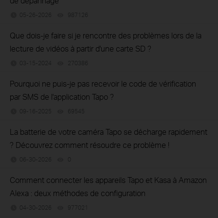
de dépannage
05-26-2026
987126
views
Que dois-je faire si je rencontre des problèmes lors de la
lecture de vidéos à partir d'une carte SD ?
03-15-2024
270386
views
Pourquoi ne puis-je pas recevoir le code de vérification
par SMS de l'application Tapo ?
09-16-2025
69545
views
La batterie de votre caméra Tapo se décharge rapidement
? Découvrez comment résoudre ce problème !
06-30-2026
0
views
Comment connecter les appareils Tapo et Kasa à Amazon
Alexa : deux méthodes de configuration
04-30-2026
977021
views