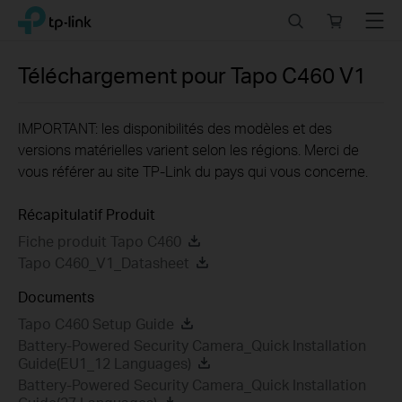
Click
Search
Online
Menu
TP-Link, Reliably Smart
to
store
skip
the
Téléchargement pour
Tapo C460
V1
navigation
bar
IMPORTANT: les disponibilités des modèles et des
versions matérielles varient selon les régions. Merci de
vous référer au site TP-Link du pays qui vous concerne.
Récapitulatif Produit
Fiche produit Tapo C460
Tapo C460_V1_Datasheet
Documents
Tapo C460 Setup Guide
Battery-Powered Security Camera_Quick Installation
Guide(EU1_12 Languages)
Battery-Powered Security Camera_Quick Installation