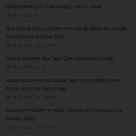
Understanding AI Chat Usage Limits in Aireal
06-29-2026
0
views
Que puis-je faire si j'oublie mon mot de passe du compte
cloud piur les produits Tapo
08-09-2022
257567
views
How to Redeem Your Tapo Care Redemption Code
06-04-2026
0
views
Appareils connectés Kasa et Tapo incompatibles avec
Alexa : Guide de dépannage
05-26-2026
186609
views
Comment modifier le mode Domicile et Absent pour la
caméra Tapo?
09-22-2023
353567
views