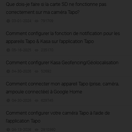
Que dois-je faire si la carte SD ne fonctionne pas
correctement sur ma caméra Tapo?
03-01-2024
791709
views
Comment configurer la fonction de notification pour les
appareils Tapo & Kasa sur l'application Tapo
05-16-2025
235170
views
Comment configurer Kasa Geofencing/Géolocalisation
04-30-2026
52692
views
Comment connecter mon appareil Tapo (prise, caméra,
ampoule connectée) à Google Home
04-30-2026
629745
views
Comment configurer votre caméra Tapo à l'aide de
l'application Tapo
04-13-2026
2810360
views