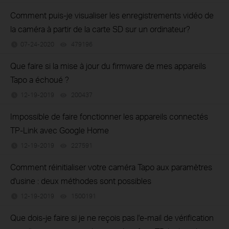
Comment puis-je visualiser les enregistrements vidéo de
la caméra à partir de la carte SD sur un ordinateur?
07-24-2020
479196
views
Que faire si la mise à jour du firmware de mes appareils
Tapo a échoué ?
12-19-2019
200437
views
Impossible de faire fonctionner les appareils connectés
TP-Link avec Google Home
12-19-2019
227591
views
Comment réinitialiser votre caméra Tapo aux paramètres
d'usine : deux méthodes sont possibles
12-19-2019
1500191
views
Que dois-je faire si je ne reçois pas l'e-mail de vérification