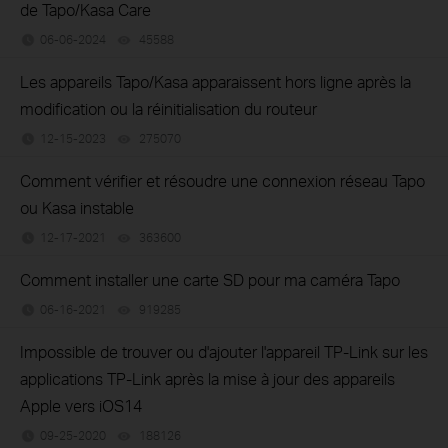
de Tapo/Kasa Care
06-06-2024
45588
views
Les appareils Tapo/Kasa apparaissent hors ligne après la
modification ou la réinitialisation du routeur
12-15-2023
275070
views
Comment vérifier et résoudre une connexion réseau Tapo
ou Kasa instable
12-17-2021
363600
views
Comment installer une carte SD pour ma caméra Tapo
06-16-2021
919285
views
Impossible de trouver ou d'ajouter l'appareil TP-Link sur les
applications TP-Link après la mise à jour des appareils
Apple vers iOS14
09-25-2020
188126
views