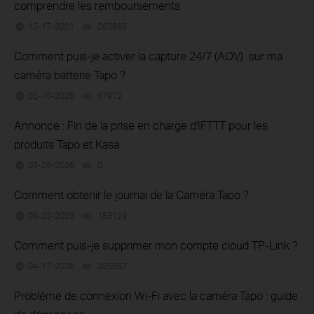
comprendre les remboursements
12-17-2021
262689
views
Comment puis-je activer la capture 24/7 (AOV) sur ma
caméra batterie Tapo ?
02-10-2026
67972
views
Annonce : Fin de la prise en charge d'IFTTT pour les
produits Tapo et Kasa
07-29-2026
0
views
Comment obtenir le journal de la Caméra Tapo ?
09-22-2023
183129
views
Comment puis-je supprimer mon compte cloud TP-Link ?
04-17-2026
325057
views
Problème de connexion Wi-Fi avec la caméra Tapo : guide