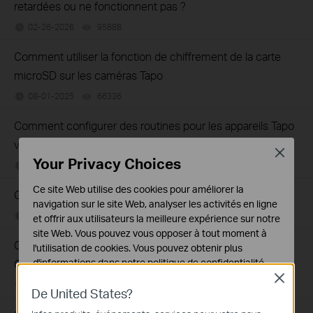
retardées ou ne fonctionnent pas ?
02-26-2026
95888
views
Comment utiliser la fonction de chiffrement de la carte
microSD sur les caméras Tapo
08-01-2025
66336
views
Comment configurer des routines pour les appareils Tapo
via l'application Alexa
Close
Your Privacy Choices
01-19-2026
64329
views
Ce site Web utilise des cookies pour améliorer la
Qu'est-ce qu'un résumé vidéo ?
navigation sur le site Web, analyser les activités en ligne
01-19-2026
51330
views
et offrir aux utilisateurs la meilleure expérience sur notre
site Web. Vous pouvez vous opposer à tout moment à
Comment diffuser Tapo / Kasa Camera sur un appareil
l'utilisation de cookies. Vous pouvez obtenir plus
d'informations dans notre
politique de confidentialité
.
Google
Close
01-19-2026
82755
views
Cookies basiques
De United States?
Ces cookies sont nécessaires au fonctionnement du