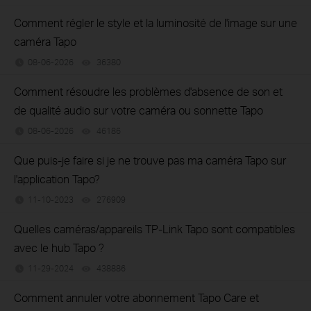
Comment régler le style et la luminosité de l'image sur une
caméra Tapo
08-06-2026
36380
views
Comment résoudre les problèmes d'absence de son et
de qualité audio sur votre caméra ou sonnette Tapo
08-06-2026
46186
views
Que puis-je faire si je ne trouve pas ma caméra Tapo sur
l'application Tapo?
11-10-2023
276909
views
Quelles caméras/appareils TP-Link Tapo sont compatibles
avec le hub Tapo ?
11-29-2024
438886
views
Comment annuler votre abonnement Tapo Care et