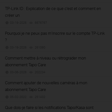
TP-Link ID : Explication de ce que c'est et comment en
créer un
03-19-2026
6676767
views
Pourquoi je ne peux pas m’inscrire sur le compte TP-Link
?
03-19-2026
261060
views
Comment mettre à niveau ou rétrograder mon
abonnement Tapo Care
03-06-2026
202234
views
Comment ajouter de nouvelles caméras à mon
abonnement Tapo Care
05-02-2022
251432
views
Que dois-je faire si les notifications Tapo/Kasa sont