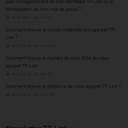
pour l'enregistrement de mon identifiant TP-Link ou la
réinitialisation de mon mot de passe ?
02-26-2019
647357
views
Comment trouver la version matérielle d'un appareil TP-
Link ?
08-10-2018
25765498
views
Comment trouver le numéro de série (S/N) de votre
appareil TP-Link
08-10-2018
489175
views
Comment trouver la référence de votre appareil TP-Link ?
08-10-2018
7625175
views