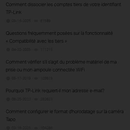
Comment dissocier les comptes tiers de votre identifiant
TP-Link
05-16-2025
81589
views
Questions fréquemment posées sur la fonctionnalité
« Compatibilité avec les tiers »
04-22-2025
111215
views
Comment vérifier s'il s'agit du problème matériel de ma
prise ou mon ampoule connectée WiFi
05-17-2019
103619
views
Pourquoi TP-Link requiert-il mon adresse e-mail?
08-25-2023
282633
views
Comment configurer le format d'horodatage sur la caméra
Tapo
03-19-2025
104286
views