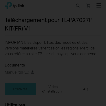
Click
Search
Online
Menu
TP-Link, Reliably Smart
to
store
skip
the
Téléchargement pour
TL-PA7027P
navigation
KIT(FR)
V1
bar
IMPORTANT: les disponibilités des modèles et des
versions matérielles varient selon les régions. Merci de
vous référer au site TP-Link du pays qui vous concerne.
Documents
Manuel tpPLC
Vidéo
Utilitaires
FAQ
d'installation
Utilitaires