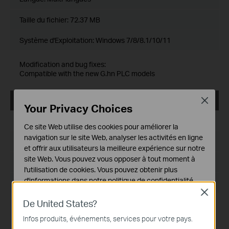
Taille du fichier:
72.37 MB
Système d'Exploitation: Windows 7/8/8.1/10/11
Modification and bug fixes:
Compatible with the new G.hn PLC models
Close
tpPLC_ Utility _Windows 7/8/8.1/10/11
Your Privacy Choices
Date de publication:
2021-12-29
Ce site Web utilise des cookies pour améliorer la
navigation sur le site Web, analyser les activités en ligne
Langue:
Anglais
et offrir aux utilisateurs la meilleure expérience sur notre
site Web. Vous pouvez vous opposer à tout moment à
Taille du fichier:
72.20 MB
l'utilisation de cookies. Vous pouvez obtenir plus
d'informations dans notre
politique de confidentialité
.
Système d'Exploitation: Windows 7/8/8.1/10/11
Close
Cookies basiques
De United States?
Modification and bug fixes:
Ces cookies sont nécessaires au fonctionnement du
Compatible with more PLC models
Infos produits, événements, services pour votre pays.
site Web et ne peuvent pas être désactivés dans vos